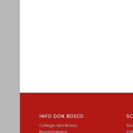
INFO DON BOSCO
SC
Collegio don Bosco
Scu
Borgomanero
CM