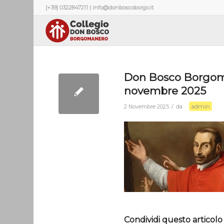
[+39] 0322847211 | info@donboscoborgo.it
Don Bosco Borgo
novembre 2025
admin
/
2 Novembre 2025
da
Condividi questo articolo