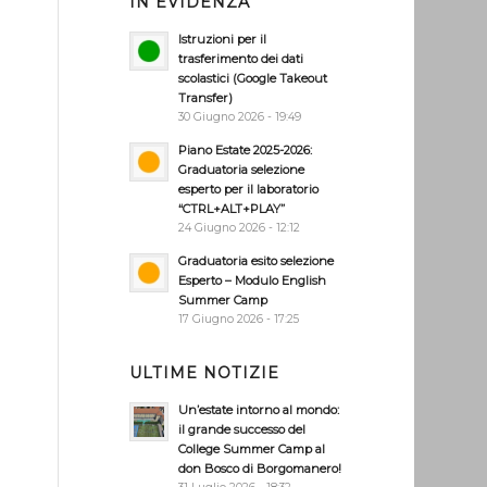
IN EVIDENZA
Istruzioni per il
trasferimento dei dati
scolastici (Google Takeout
Transfer)
30 Giugno 2026 - 19:49
Piano Estate 2025-2026:
Graduatoria selezione
esperto per il laboratorio
“CTRL+ALT+PLAY”
24 Giugno 2026 - 12:12
Graduatoria esito selezione
Esperto – Modulo English
Summer Camp
17 Giugno 2026 - 17:25
ULTIME NOTIZIE
Un’estate intorno al mondo:
il grande successo del
College Summer Camp al
don Bosco di Borgomanero!