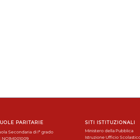
UOLE PARITARIE
SITI ISTITUZIONALI
Ministero della Pubblica
ola Secondaria di I° grado
Istruzione
Ufficio Scolastic
: NO1M001009