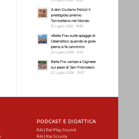
31 Luglio 2026 - 18:32
A don Giuliano Palizzi il
prestigioso premio
Torricellano nel Mondo
31 Luglio 2026 - 18:30
«Bella Fra» sulle spiagge di
Cesenatico: quando la gioia
piena si fa cammino
24 Luglio 2026 - 6:00
Bella Fra: campo a Gignese
sui passi di San Francesco
22 Luglio 2026 - 19:01
PODCAST E DIDATTICA
RAI | Rai Play Sound
o
RAI | Rai Scuola