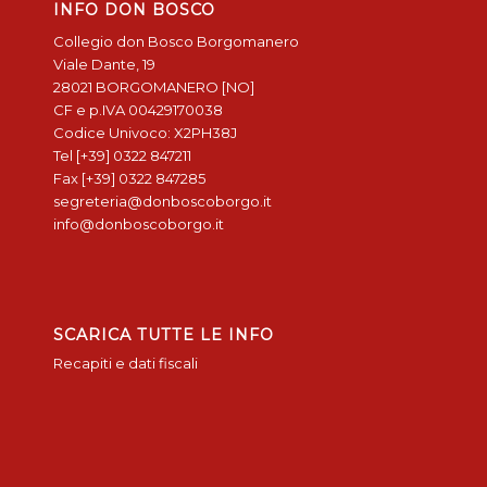
INFO DON BOSCO
Collegio don Bosco Borgomanero
Viale Dante, 19
28021 BORGOMANERO [NO]
CF e p.IVA 00429170038
Codice Univoco: X2PH38J
Tel [+39] 0322 847211
Fax [+39] 0322 847285
segreteria@donboscoborgo.it
info@donboscoborgo.it
SCARICA TUTTE LE INFO
Recapiti e dati fiscali