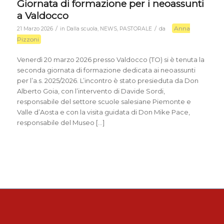
Giornata di formazione per i neoassunti
a Valdocco
Anna
/
/
21 Marzo 2026
in
Dalla scuola
,
NEWS
,
PASTORALE
da
Pizzoni
Venerdì 20 marzo 2026 presso Valdocco (TO) si è tenuta la
seconda giornata di formazione dedicata ai neoassunti
per l’a.s. 2025/2026. L’incontro è stato presieduta da Don
Alberto Goia, con l’intervento di Davide Sordi,
responsabile del settore scuole salesiane Piemonte e
Valle d’Aosta e con la visita guidata di Don Mike Pace,
responsabile del Museo […]