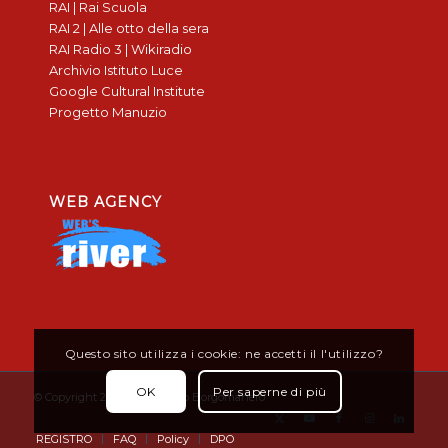
RAI | Rai Scuola
RAI 2 | Alle otto della sera
RAI Radio 3 | Wikiradio
Archivio Istituto Luce
Google Cultural Institute
Progetto Manuzio
WEB AGENCY
Questo sito utilizza i cookie: ne accetti il l'utilizzo?
OK
Per saperne di più
© Copyright 2019 - Don Bosco Borgomanero
REGISTRO
FAQ
Policy
DPO