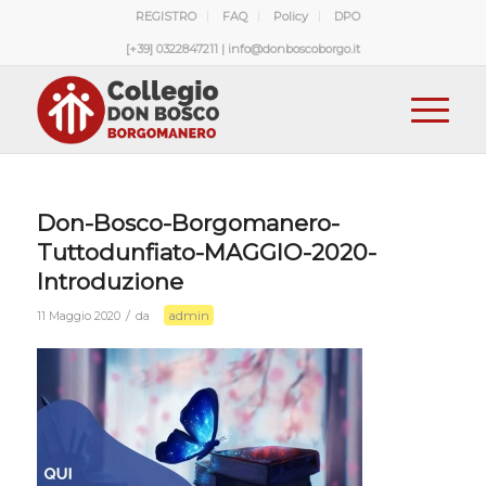
REGISTRO
FAQ
Policy
DPO
[+39] 0322847211 | info@donboscoborgo.it
Don-Bosco-Borgomanero-
Tuttodunfiato-MAGGIO-2020-
Introduzione
admin
/
11 Maggio 2020
da