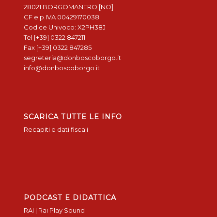
28021 BORGOMANERO [NO]
CF e p.IVA 00429170038
Codice Univoco: X2PH38J
Tel [+39] 0322 847211
Fax [+39] 0322 847285
segreteria@donboscoborgo.it
info@donboscoborgo.it
SCARICA TUTTE LE INFO
Recapiti e dati fiscali
PODCAST E DIDATTICA
RAI | Rai Play Sound