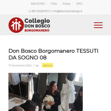
REGISTRO
FAQ
Policy
DPO
[+39] 0322847211 | info@donboscoborgo.it
Don Bosco Borgomanero TESSUTI
DA SOGNO 08
admin
/
15 Novembre 2024
da