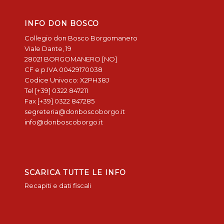
INFO DON BOSCO
Collegio don Bosco Borgomanero
Viale Dante, 19
28021 BORGOMANERO [NO]
CF e p.IVA 00429170038
Codice Univoco: X2PH38J
Tel [+39] 0322 847211
Fax [+39] 0322 847285
segreteria@donboscoborgo.it
info@donboscoborgo.it
SCARICA TUTTE LE INFO
Recapiti e dati fiscali