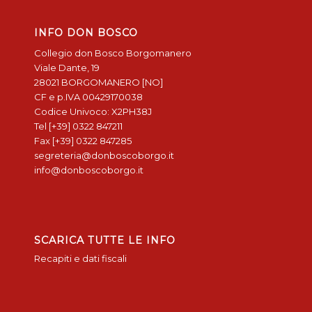
INFO DON BOSCO
Collegio don Bosco Borgomanero
Viale Dante, 19
28021 BORGOMANERO [NO]
CF e p.IVA 00429170038
Codice Univoco: X2PH38J
Tel [+39] 0322 847211
Fax [+39] 0322 847285
segreteria@donboscoborgo.it
info@donboscoborgo.it
SCARICA TUTTE LE INFO
Recapiti e dati fiscali