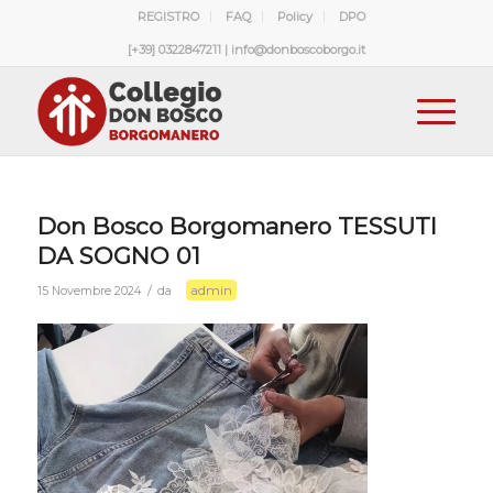
REGISTRO
FAQ
Policy
DPO
[+39] 0322847211 | info@donboscoborgo.it
Don Bosco Borgomanero TESSUTI
DA SOGNO 01
admin
/
15 Novembre 2024
da