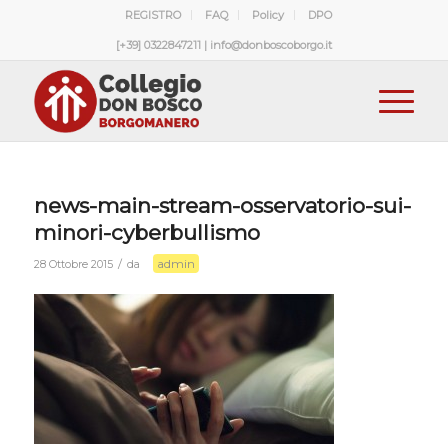
REGISTRO
FAQ
Policy
DPO
[+39] 0322847211 | info@donboscoborgo.it
news-main-stream-osservatorio-sui-
minori-cyberbullismo
admin
/
28 Ottobre 2015
da