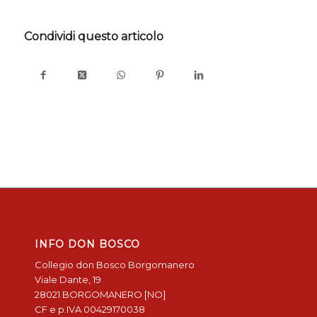
Condividi questo articolo
INFO DON BOSCO
Collegio don Bosco Borgomanero
Viale Dante, 19
28021 BORGOMANERO [NO]
CF e p.IVA 00429170038