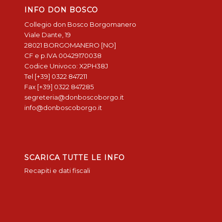
INFO DON BOSCO
Collegio don Bosco Borgomanero
Viale Dante, 19
28021 BORGOMANERO [NO]
CF e p.IVA 00429170038
Codice Univoco: X2PH38J
Tel [+39] 0322 847211
Fax [+39] 0322 847285
segreteria@donboscoborgo.it
info@donboscoborgo.it
SCARICA TUTTE LE INFO
Recapiti e dati fiscali