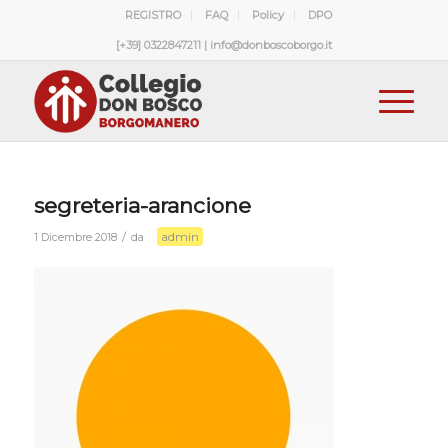
REGISTRO
FAQ
Policy
DPO
[+39] 0322847211 | info@donboscoborgo.it
segreteria-arancione
admin
/
1 Dicembre 2018
da