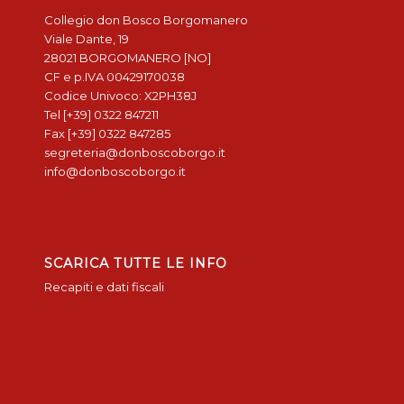
Collegio don Bosco Borgomanero
Viale Dante, 19
28021 BORGOMANERO [NO]
CF e p.IVA 00429170038
Codice Univoco: X2PH38J
Tel [+39] 0322 847211
Fax [+39] 0322 847285
segreteria@donboscoborgo.it
info@donboscoborgo.it
SCARICA TUTTE LE INFO
Recapiti e dati fiscali