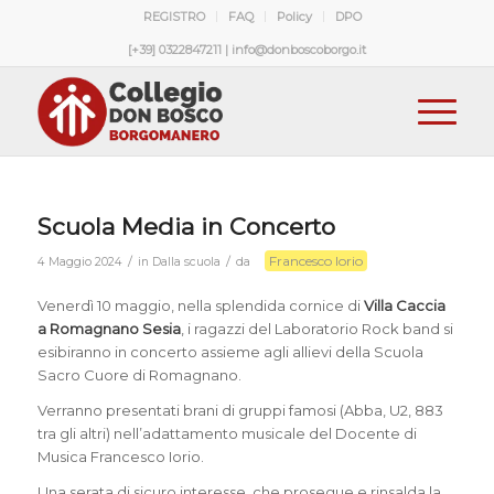
REGISTRO
FAQ
Policy
DPO
[+39] 0322847211 | info@donboscoborgo.it
Scuola Media in Concerto
Francesco Iorio
/
/
4 Maggio 2024
in
Dalla scuola
da
Venerdì 10 maggio, nella splendida cornice di
Villa Caccia
a Romagnano Sesia
, i ragazzi del Laboratorio Rock band si
esibiranno in concerto assieme agli allievi della Scuola
Sacro Cuore di Romagnano.
Verranno presentati brani di gruppi famosi (Abba, U2, 883
tra gli altri) nell’adattamento musicale del Docente di
Musica Francesco Iorio.
Una serata di sicuro interesse, che prosegue e rinsalda la