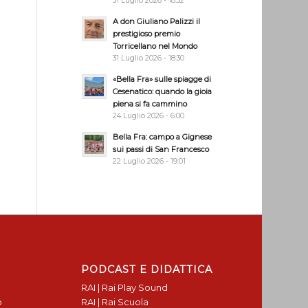
31 Luglio 2026 - 18:32
A don Giuliano Palizzi il
prestigioso premio
Torricellano nel Mondo
31 Luglio 2026 - 18:30
«Bella Fra» sulle spiagge di
Cesenatico: quando la gioia
piena si fa cammino
24 Luglio 2026 - 6:00
Bella Fra: campo a Gignese
sui passi di San Francesco
22 Luglio 2026 - 19:01
PODCAST E DIDATTICA
RAI | Rai Play Sound
o
RAI | Rai Scuola