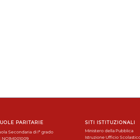
UOLE PARITARIE
SITI ISTITUZIONALI
Ministero della Pubblica
ola Secondaria di I° grado
Istruzione
Ufficio Scolastic
: NO1M001009