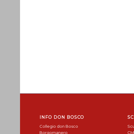
INFO DON BOSCO
SC
Collegio don Bosco
Scu
Borgomanero
CM