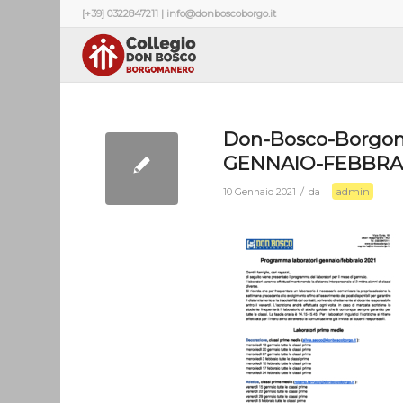
[+39] 0322847211 | info@donboscoborgo.it
Don-Bosco-Borg
GENNAIO-FEBBRAI
admin
/
10 Gennaio 2021
da