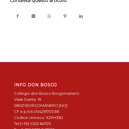
Condividi questo articolo
INFO DON BOSCO
Collegio don Bosco Borgomanero
Viale Dante, 19
28021 BORGOMANERO [NO]
CF e p.IVA 00429170038
Codice Univoco: X2PH38J
Tel [+39] 0322 847211