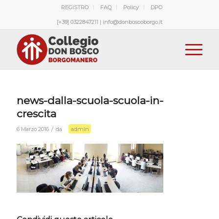
REGISTRO
FAQ
Policy
DPO
[+39] 0322847211 | info@donboscoborgo.it
news-dalla-scuola-scuola-in-
crescita
admin
/
6 Marzo 2016
da