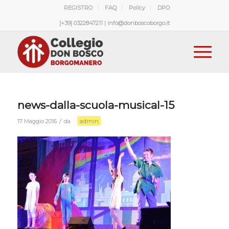
REGISTRO
FAQ
Policy
DPO
[+39] 0322847211 | info@donboscoborgo.it
news-dalla-scuola-musical-15
admin
/
17 Maggio 2016
da