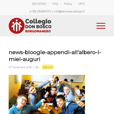
REGISTRO
FAQ
Policy
DPO
[+39] 0322847211 | info@donboscoborgo.it
news-bloogle-appendi-all’albero-i-
miei-auguri
admin
/
27 Dicembre 2016
da