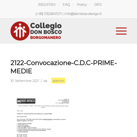
REGISTRO
FAQ
Policy
DPO
[+39] 0322847211 | info@donboscoborgo.it
2122-Convocazione-C.D.C-PRIME-
MEDIE
admin
/
30 Settembre 2021
da