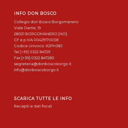
INFO DON BOSCO
Collegio don Bosco Borgomanero
Viale Dante, 19
28021 BORGOMANERO [NO]
CF e p.IVA 00429170038
Codice Univoco: X2PH38J
Tel [+39] 0322 847211
Fax [+39] 0322 847285
segreteria@donboscoborgo.it
info@donboscoborgo.it
SCARICA TUTTE LE INFO
Recapiti e dati fiscali