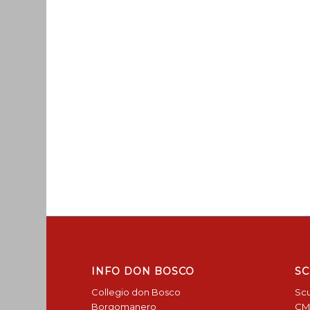
INFO DON BOSCO
SC
Collegio don Bosco
Scu
Borgomanero
CM