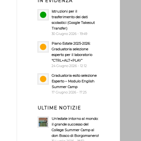
IN EVIDENZA
Istruzioni per il
trasferimento dei dati
scolastici (Google Takeout
Transfer)
30 Giugno 2026 - 19:49
Piano Estate 2025-2026:
Graduatoria selezione
esperto per il laboratorio
“CTRL+ALT+PLAY”
24 Giugno 2026 - 12:12
Graduatoria esito selezione
Esperto – Modulo English
Summer Camp
17 Giugno 2026 - 17:25
ULTIME NOTIZIE
Un’estate intorno al mondo:
il grande successo del
College Summer Camp al
don Bosco di Borgomanero!