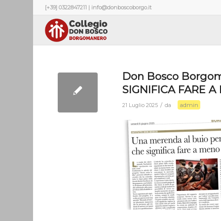
[+39] 0322847211 | info@donboscoborgo.it
Don Bosco Borgo
SIGNIFICA FARE A
admin
/
21 Luglio 2025
da