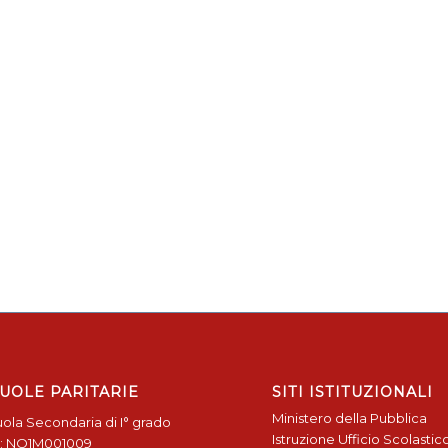
UOLE PARITARIE
SITI ISTITUZIONALI
Ministero della Pubblica
ola Secondaria di I° grado
Istruzione
Ufficio Scolastic
: NO1M001009