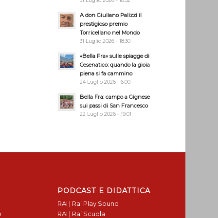
31 Luglio 2026 - 18:32
A don Giuliano Palizzi il
prestigioso premio
Torricellano nel Mondo
31 Luglio 2026 - 18:30
«Bella Fra» sulle spiagge di
Cesenatico: quando la gioia
piena si fa cammino
24 Luglio 2026 - 6:00
Bella Fra: campo a Gignese
sui passi di San Francesco
22 Luglio 2026 - 19:01
PODCAST E DIDATTICA
RAI | Rai Play Sound
o
RAI | Rai Scuola