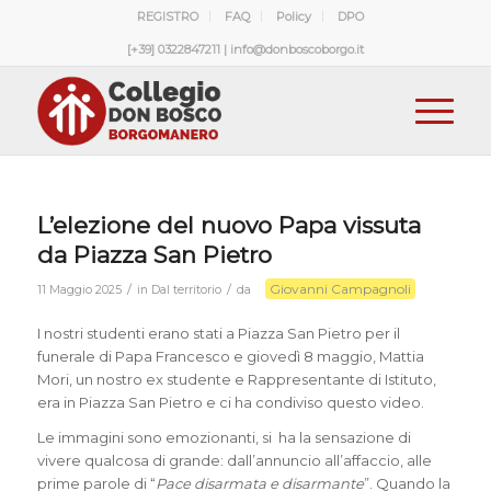
REGISTRO
FAQ
Policy
DPO
[+39] 0322847211 | info@donboscoborgo.it
L’elezione del nuovo Papa vissuta
da Piazza San Pietro
Giovanni Campagnoli
/
/
11 Maggio 2025
in
Dal territorio
da
I nostri studenti erano stati a Piazza San Pietro per il
funerale di Papa Francesco e giovedì 8 maggio, Mattia
Mori, un nostro ex studente e Rappresentante di Istituto,
era in Piazza San Pietro e ci ha condiviso questo video.
Le immagini sono emozionanti, si ha la sensazione di
vivere qualcosa di grande: dall’annuncio all’affaccio, alle
prime parole di “
Pace disarmata e disarmante
”. Quando la