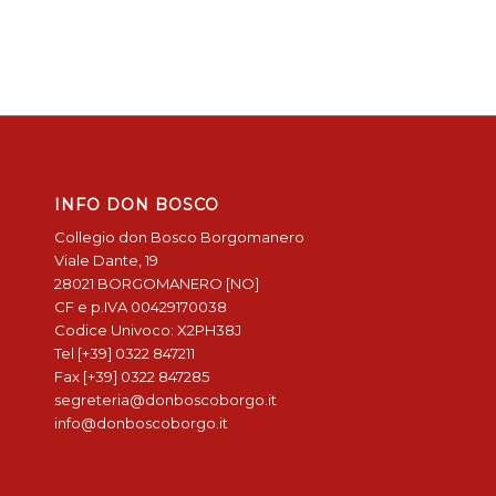
INFO DON BOSCO
Collegio don Bosco Borgomanero
Viale Dante, 19
28021 BORGOMANERO [NO]
CF e p.IVA 00429170038
Codice Univoco: X2PH38J
Tel [+39] 0322 847211
Fax [+39] 0322 847285
segreteria@donboscoborgo.it
info@donboscoborgo.it