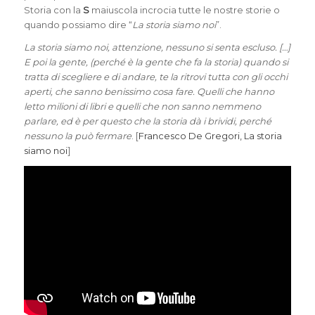
Storia con la
S
maiuscola incrocia tutte le nostre storie o
quando possiamo dire “
La storia siamo noi
”.
​​La storia siamo noi, attenzione, nessuno si senta escluso. […]
E poi la gente, (perché è la gente che fa la storia) quando si
tratta di scegliere e di andare, te la ritrovi tutta con gli occhi
aperti, che sanno benissimo cosa fare. Quelli che hanno
letto milioni di libri e quelli che non sanno nemmeno
parlare, ed è per questo che la storia dà i brividi, perché
nessuno la può fermare
. [
Francesco De Gregori, La storia
siamo noi
]