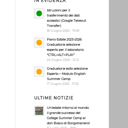
IN EVIDENZA
Istruzioni per il
trasferimento dei dati
scolastici (Google Takeout
Transfer)
30 Giugno 2026 - 19:49
Piano Estate 2025-2026:
Graduatoria selezione
esperto per il laboratorio
“CTRL+ALT+PLAY”
24 Giugno 2026 - 12:12
Graduatoria esito selezione
Esperto – Modulo English
Summer Camp
17 Giugno 2026 - 17:25
ULTIME NOTIZIE
Un’estate intorno al mondo:
il grande successo del
College Summer Camp al
don Bosco di Borgomanero!