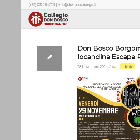
[+39] 0322847211 | info@donboscoborgo.it
Don Bosco Borgo
locandina Escape
admin
/
28 Novembre 2024
da