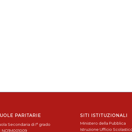
UOLE PARITARIE
SITI ISTITUZIONALI
Ministero della Pubblica
ola Secondaria di I° grado
Istruzione
Ufficio Scolastic
: NO1M001009