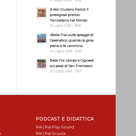
31 Luglio 2026 - 18:32
A don Giuliano Palizzi il
prestigioso premio
Torricellano nel Mondo
31 Luglio 2026 - 18:30
«Bella Fra» sulle spiagge di
Cesenatico: quando la gioia
piena si fa cammino
24 Luglio 2026 - 6:00
Bella Fra: campo a Gignese
sui passi di San Francesco
22 Luglio 2026 - 19:01
PODCAST E DIDATTICA
RAI | Rai Play Sound
o
RAI | Rai Scuola