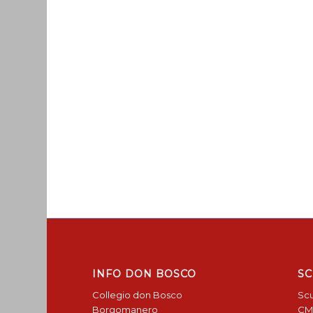
INFO DON BOSCO
SC
Collegio don Bosco
Scu
Borgomanero
CM