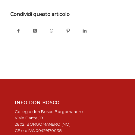
Condividi questo articolo
INFO DON BOSCO
Collegio don Bosco Borgomanero
Viale Dante, 19
28021 BORGOMANERO [NO]
CF e p.IVA 00429170038