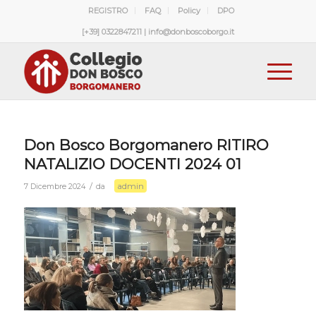
REGISTRO
FAQ
Policy
DPO
[+39] 0322847211 | info@donboscoborgo.it
Don Bosco Borgomanero RITIRO
NATALIZIO DOCENTI 2024 01
admin
/
7 Dicembre 2024
da