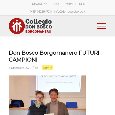
REGISTRO
FAQ
Policy
DPO
[+39] 0322847211 | info@donboscoborgo.it
Don Bosco Borgomanero FUTURI
CAMPIONI
admin
/
6 Dicembre 2024
da