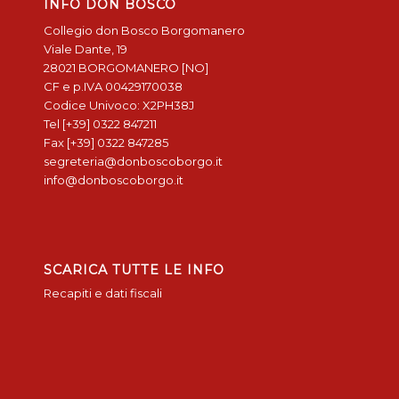
INFO DON BOSCO
Collegio don Bosco Borgomanero
Viale Dante, 19
28021 BORGOMANERO [NO]
CF e p.IVA 00429170038
Codice Univoco: X2PH38J
Tel [+39] 0322 847211
Fax [+39] 0322 847285
segreteria@donboscoborgo.it
info@donboscoborgo.it
SCARICA TUTTE LE INFO
Recapiti e dati fiscali