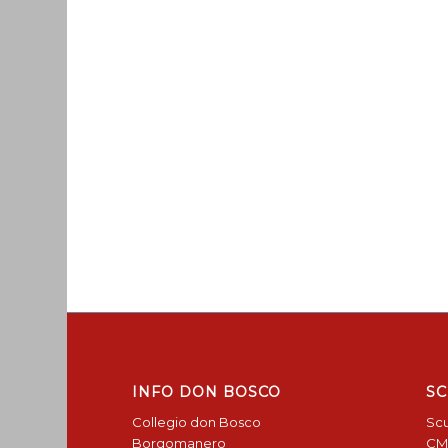
INFO DON BOSCO
SC
Collegio don Bosco
Scu
Borgomanero
CM