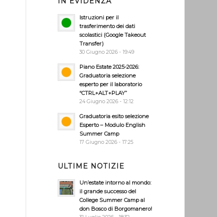
IN EVIDENZA
Istruzioni per il
trasferimento dei dati
scolastici (Google Takeout
Transfer)
30 Giugno 2026 - 19:49
Piano Estate 2025-2026:
Graduatoria selezione
esperto per il laboratorio
“CTRL+ALT+PLAY”
24 Giugno 2026 - 12:12
Graduatoria esito selezione
Esperto – Modulo English
Summer Camp
17 Giugno 2026 - 17:25
ULTIME NOTIZIE
Un’estate intorno al mondo:
il grande successo del
College Summer Camp al
don Bosco di Borgomanero!