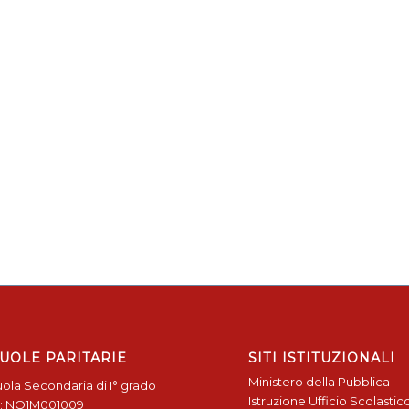
UOLE PARITARIE
SITI ISTITUZIONALI
Ministero della Pubblica
ola Secondaria di I° grado
Istruzione
Ufficio Scolastic
: NO1M001009