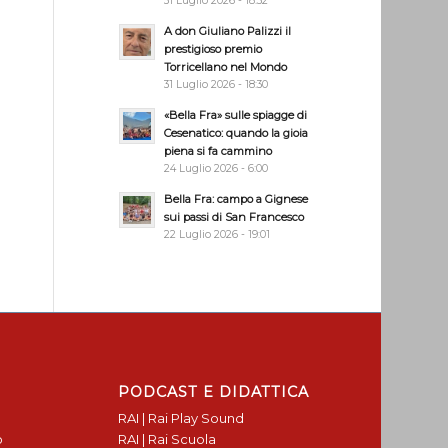
31 Luglio 2026 - 18:32
A don Giuliano Palizzi il
prestigioso premio
Torricellano nel Mondo
31 Luglio 2026 - 18:30
«Bella Fra» sulle spiagge di
Cesenatico: quando la gioia
piena si fa cammino
24 Luglio 2026 - 6:00
Bella Fra: campo a Gignese
sui passi di San Francesco
22 Luglio 2026 - 19:01
PODCAST E DIDATTICA
RAI | Rai Play Sound
o
RAI | Rai Scuola