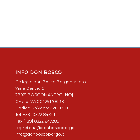
INFO DON BOSCO
Collegio don Bosco Borgomanero
Viale Dante, 19
28021 BORGOMANERO [NO]
CF e p.IVA 00429170038
Codice Univoco: X2PH38J
Tel [+39] 0322 847211
Fax [+39] 0322 847285
segreteria@donboscoborgo.it
info@donboscoborgo.it