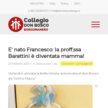
REGISTRO
FAQ
Policy
DPO
[+39] 0322847211 | info@donboscoborgo.it
E’ nato Francesco: la proff.ssa
Barattini è diventata mamma!
Giovanni Campagnoli
/
/
23 Febbraio 2025
in
Dalla scuola
da
Venerdì è arrivata la bella notizia, annunciata al don Bosco
da “nonno Marco”
Ci