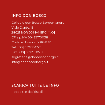
INFO DON BOSCO
Collegio don Bosco Borgomanero
Viale Dante, 19
28021 BORGOMANERO [NO]
CF e p.IVA 00429170038
Codice Univoco: X2PH38J
Tel [+39] 0322 847211
Fax [+39] 0322 847285
segreteria@donboscoborgo.it
info@donboscoborgo.it
SCARICA TUTTE LE INFO
Recapiti e dati fiscali