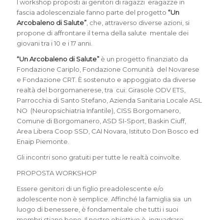
I workshop proposti ai genitori di ragazzi eragazze in
fascia adolescenziale fanno parte del progetto
“Un
Arcobaleno di Salute”
, che, attraverso diverse azioni, si
propone di affrontare il tema della salute mentale dei
giovani tra i 10 e i 17 anni.
“Un Arcobaleno di Salute”
è un progetto finanziato da
Fondazione Cariplo, Fondazione Comunità del Novarese
e Fondazione CRT. È sostenuto e appoggiato da diverse
realtà del borgomanerese, tra cui: Girasole ODV ETS,
Parrocchia di Santo Stefano, Azienda Sanitaria Locale ASL
NO (Neuropsichiatria Infantile), CISS Borgomanero,
Comune di Borgomanero, ASD SI-Sport, Baskin Ciuff,
Area Libera Coop SSD, CAI Novara, Istituto Don Bosco ed
Enaip Piemonte.
Gli incontri sono gratuiti per tutte le realtà coinvolte.
PROPOSTA WORKSHOP
Essere genitori di un figlio preadolescente e/o
adolescente non è semplice. Affinché la famiglia sia un
luogo di benessere, è fondamentale che tutti i suoi
membri stiano bene. Il nostro obiettivo è inquadrare,