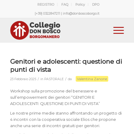
REGISTRO
FAQ
Policy
DPO
[+39] 0322847211 | info@donboscoborgo.it
Genitori e adolescenti: questione di
punti di vista
Valentina Zanone
/
/
23 Febbraio 2025
in
PASTORALE
da
Workshop sulla promozione del benessere e
sull’empowerment dei genitori “GENITORI E
ADOLESCENTI: QUESTIONE DI PUNTI DI VISTA”
Le nostre prime medie stanno affrontando un progetto di
4 incontri con la cooperativa sociale Elios che propone
anche una serie di incontri gratuiti per genitori.