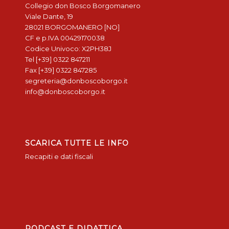
Collegio don Bosco Borgomanero
Viale Dante, 19
28021 BORGOMANERO [NO]
CF e p.IVA 00429170038
Codice Univoco: X2PH38J
Tel [+39] 0322 847211
Fax [+39] 0322 847285
segreteria@donboscoborgo.it
info@donboscoborgo.it
SCARICA TUTTE LE INFO
Recapiti e dati fiscali
PODCAST E DIDATTICA