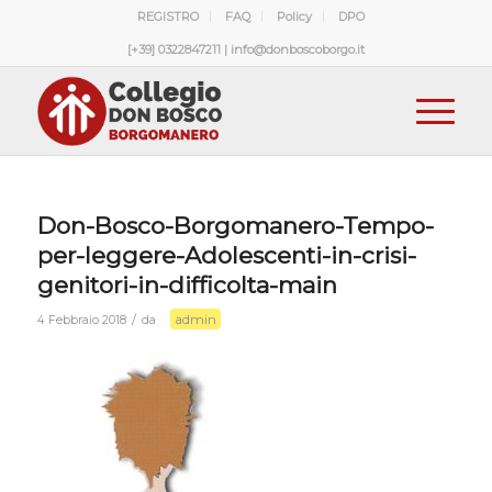
REGISTRO
FAQ
Policy
DPO
[+39] 0322847211 | info@donboscoborgo.it
Don-Bosco-Borgomanero-Tempo-
per-leggere-Adolescenti-in-crisi-
genitori-in-difficolta-main
admin
/
4 Febbraio 2018
da