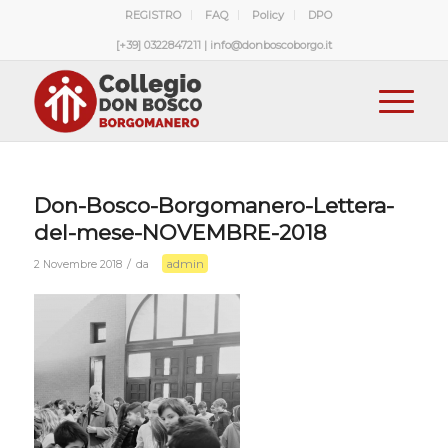
REGISTRO
FAQ
Policy
DPO
[+39] 0322847211 | info@donboscoborgo.it
Don-Bosco-Borgomanero-Lettera-
del-mese-NOVEMBRE-2018
admin
/
2 Novembre 2018
da