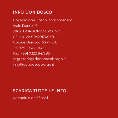
INFO DON BOSCO
Collegio don Bosco Borgomanero
Viale Dante, 19
28021 BORGOMANERO [NO]
CF e p.IVA 00429170038
Codice Univoco: X2PH38J
Tel [+39] 0322 847211
Fax [+39] 0322 847285
segreteria@donboscoborgo.it
info@donboscoborgo.it
SCARICA TUTTE LE INFO
Recapiti e dati fiscali