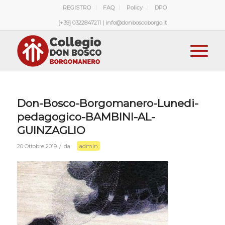
REGISTRO
FAQ
Policy
DPO
[+39] 0322847211 | info@donboscoborgo.it
Don-Bosco-Borgomanero-Lunedi-
pedagogico-BAMBINI-AL-
GUINZAGLIO
admin
/
20 Ottobre 2019
da