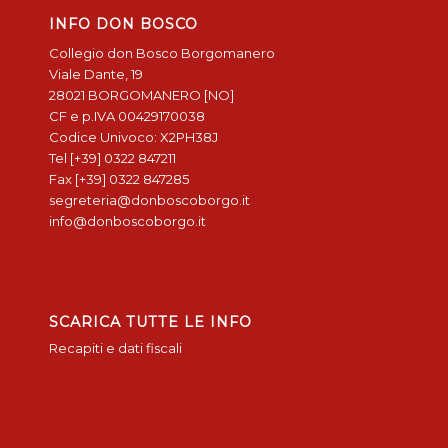
INFO DON BOSCO
Collegio don Bosco Borgomanero
Viale Dante, 19
28021 BORGOMANERO [NO]
CF e p.IVA 00429170038
Codice Univoco: X2PH38J
Tel [+39] 0322 847211
Fax [+39] 0322 847285
segreteria@donboscoborgo.it
info@donboscoborgo.it
SCARICA TUTTE LE INFO
Recapiti e dati fiscali