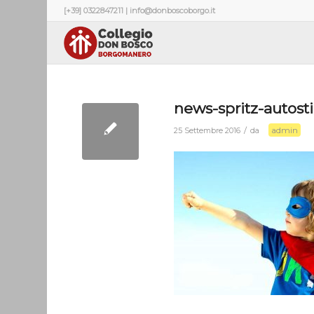
[+39] 0322847211 | info@donboscoborgo.it
news-spritz-autost
admin
/
25 Settembre 2016
da