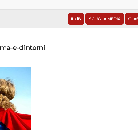
IL dB
SCUOLA MEDIA
CLA
ima-e-dintorni