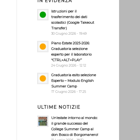
IN EVIDENZA
Istruzioni per il
trasferimento dei dati
scolastici (Google Takeout
Transfer)
30 Giugno 2026 - 19:49
Piano Estate 2025-2026:
Graduatoria selezione
esperto per il laboratorio
“CTRL+ALT+PLAY”
24 Giugno 2026 - 12:12
Graduatoria esito selezione
Esperto – Modulo English
Summer Camp
17 Giugno 2026 - 17:25
ULTIME NOTIZIE
Un’estate intorno al mondo:
il grande successo del
College Summer Camp al
don Bosco di Borgomanero!