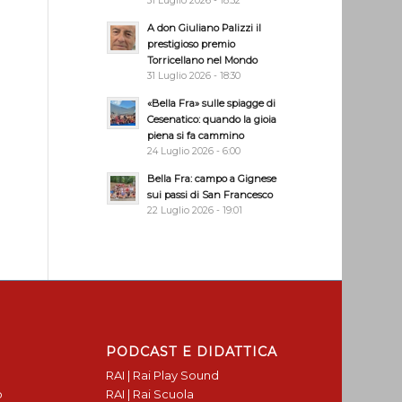
31 Luglio 2026 - 18:32
A don Giuliano Palizzi il
prestigioso premio
Torricellano nel Mondo
31 Luglio 2026 - 18:30
«Bella Fra» sulle spiagge di
Cesenatico: quando la gioia
piena si fa cammino
24 Luglio 2026 - 6:00
Bella Fra: campo a Gignese
sui passi di San Francesco
22 Luglio 2026 - 19:01
PODCAST E DIDATTICA
RAI | Rai Play Sound
o
RAI | Rai Scuola