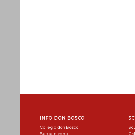
INFO DON BOSCO
SC
Collegio don Bosco
Scu
Borgomanero
CM