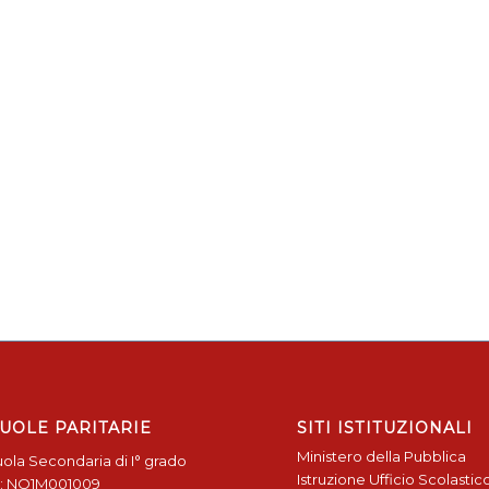
UOLE PARITARIE
SITI ISTITUZIONALI
Ministero della Pubblica
ola Secondaria di I° grado
Istruzione
Ufficio Scolastic
: NO1M001009