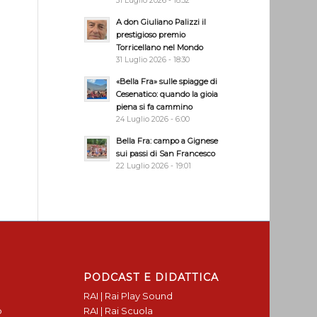
31 Luglio 2026 - 18:32
A don Giuliano Palizzi il
prestigioso premio
Torricellano nel Mondo
31 Luglio 2026 - 18:30
«Bella Fra» sulle spiagge di
Cesenatico: quando la gioia
piena si fa cammino
24 Luglio 2026 - 6:00
Bella Fra: campo a Gignese
sui passi di San Francesco
22 Luglio 2026 - 19:01
PODCAST E DIDATTICA
RAI | Rai Play Sound
o
RAI | Rai Scuola