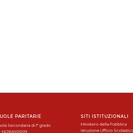
UOLE PARITARIE
SITI ISTITUZIONALI
Ministero della Pubblica
ola Secondaria di I° grado
Istruzione
Ufficio Scolastic
: NO1M001009