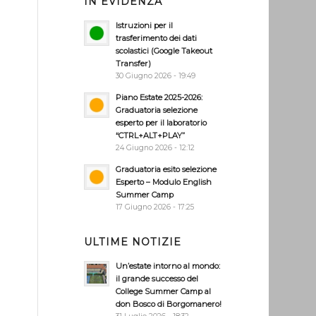
IN EVIDENZA
Istruzioni per il
trasferimento dei dati
scolastici (Google Takeout
Transfer)
30 Giugno 2026 - 19:49
Piano Estate 2025-2026:
Graduatoria selezione
esperto per il laboratorio
“CTRL+ALT+PLAY”
24 Giugno 2026 - 12:12
Graduatoria esito selezione
Esperto – Modulo English
Summer Camp
17 Giugno 2026 - 17:25
ULTIME NOTIZIE
Un’estate intorno al mondo:
il grande successo del
College Summer Camp al
don Bosco di Borgomanero!