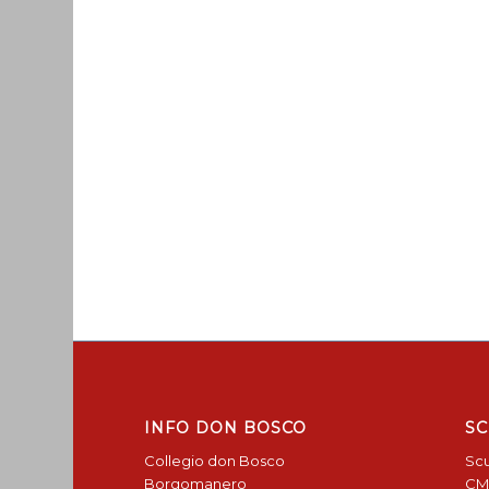
INFO DON BOSCO
SC
Collegio don Bosco
Scu
Borgomanero
CM