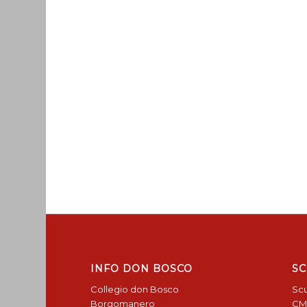
INFO DON BOSCO
SC
Collegio don Bosco
Scu
Borgomanero
CM