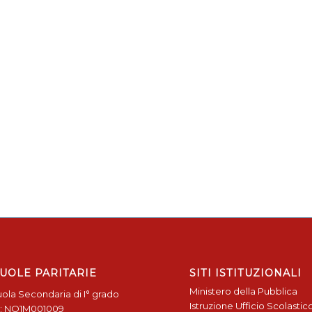
UOLE PARITARIE
SITI ISTITUZIONALI
Ministero della Pubblica
ola Secondaria di I° grado
Istruzione
Ufficio Scolastic
: NO1M001009