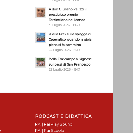
31 Luglio 2026 - 18:32
A don Giuliano Palizzi il
prestigioso premio
Torricellano nel Mondo
31 Luglio 2026 - 18:30
«Bella Fra» sulle spiagge di
Cesenatico: quando la gioia
piena si fa cammino
24 Luglio 2026 - 6:00
Bella Fra: campo a Gignese
sui passi di San Francesco
22 Luglio 2026 - 19:01
PODCAST E DIDATTICA
RAI | Rai Play Sound
o
RAI | Rai Scuola