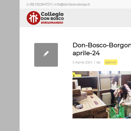
[+39] 0322847211 | info@donboscoborgo.it
Don-Bosco-Borgo
aprile-24
admin
/
5 Aprile 2024
da