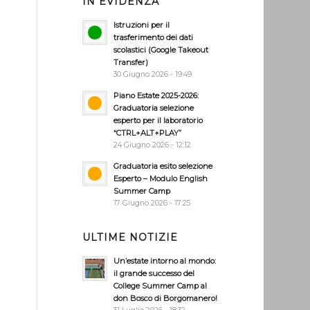
IN EVIDENZA
Istruzioni per il
trasferimento dei dati
scolastici (Google Takeout
Transfer)
30 Giugno 2026 - 19:49
Piano Estate 2025-2026:
Graduatoria selezione
esperto per il laboratorio
“CTRL+ALT+PLAY”
24 Giugno 2026 - 12:12
Graduatoria esito selezione
Esperto – Modulo English
Summer Camp
17 Giugno 2026 - 17:25
ULTIME NOTIZIE
Un’estate intorno al mondo:
il grande successo del
College Summer Camp al
don Bosco di Borgomanero!