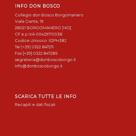
INFO DON BOSCO
Collegio don Bosco Borgomanero
Viale Dante, 19
28021 BORGOMANERO [NO]
CF e p.IVA 00429170038
Codice Univoco: X2PH38J
Tel [+39] 0322 847211
Fax [+39] 0322 847285
segreteria@donboscoborgo.it
info@donboscoborgo.it
SCARICA TUTTE LE INFO
Recapiti e dati fiscali