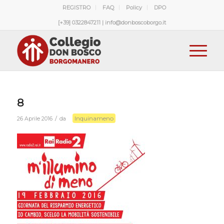
REGISTRO
FAQ
Policy
DPO
[+39] 0322847211 | info@donboscoborgo.it
8
Inquinameno
/
26 Aprile 2016
da