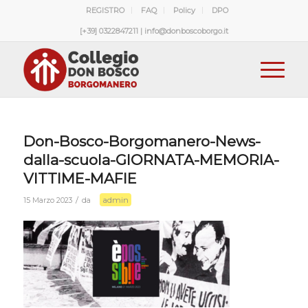
REGISTRO
FAQ
Policy
DPO
[+39] 0322847211 | info@donboscoborgo.it
Don-Bosco-Borgomanero-News-
dalla-scuola-GIORNATA-MEMORIA-
VITTIME-MAFIE
admin
/
15 Marzo 2023
da