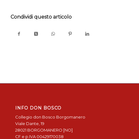
Condividi questo articolo
INFO DON BOSCO
Collegio don Bosco Borgomanero
Viale Dante, 19
28021 BORGOMANERO [NO]
CF e p.IVA 00429170038