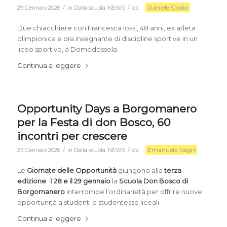
Daniele Godio
/
/
29 Gennaio 2026
in
Dalla scuola
,
NEWS
da
Due chiacchiere con Francesca Iossi, 48 anni, ex atleta
olimpionica e ora insegnante di discipline sportive in un
liceo sportivo, a Domodossola.
Continua a leggere
Opportunity Days a Borgomanero
per la Festa di don Bosco, 60
incontri per crescere
Emanuela Negri
/
/
25 Gennaio 2026
in
Dalla scuola
,
NEWS
da
Le
Giornate delle Opportunità
giungono alla
terza
edizione
: il
28 e il 29 gennaio
la
Scuola Don Bosco di
Borgomanero
interrompe l’ordinarietà per offrire nuove
opportunità a studenti e studentesse liceali.
Continua a leggere