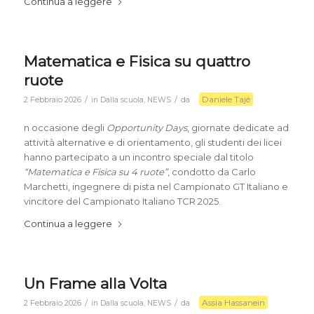
Continua a leggere
Matematica e Fisica su quattro
ruote
Daniele Tajé
/
/
2 Febbraio 2026
in
Dalla scuola
,
NEWS
da
n occasione degli
Opportunity Days
, giornate dedicate ad
attività alternative e di orientamento, gli studenti dei licei
hanno partecipato a un incontro speciale dal titolo
“Matematica e Fisica su 4 ruote”
, condotto da Carlo
Marchetti, ingegnere di pista nel Campionato GT Italiano e
vincitore del Campionato Italiano TCR 2025.
Continua a leggere
Un Frame alla Volta
Assia Hassanein
/
/
2 Febbraio 2026
in
Dalla scuola
,
NEWS
da