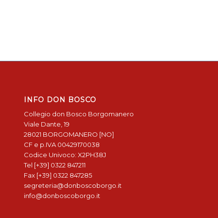
INFO DON BOSCO
Collegio don Bosco Borgomanero
Viale Dante, 19
28021 BORGOMANERO [NO]
CF e p.IVA 00429170038
Codice Univoco: X2PH38J
Tel [+39] 0322 847211
Fax [+39] 0322 847285
segreteria@donboscoborgo.it
info@donboscoborgo.it