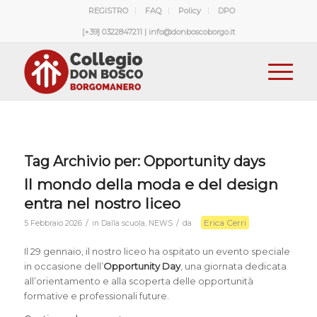
REGISTRO
FAQ
Policy
DPO
[+39] 0322847211 | info@donboscoborgo.it
Tag Archivio per:
Opportunity days
Il mondo della moda e del design
entra nel nostro liceo
Erica Cerri
/
/
5 Febbraio 2026
in
Dalla scuola
,
NEWS
da
Il 29 gennaio, il nostro liceo ha ospitato un evento speciale
in occasione dell’
Opportunity Day
, una giornata dedicata
all’orientamento e alla scoperta delle opportunità
formative e professionali future.