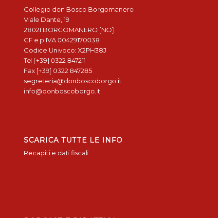
Collegio don Bosco Borgomanero
Viale Dante, 19
28021 BORGOMANERO [NO]
CF e p.IVA 00429170038
Codice Univoco: X2PH38J
Tel [+39] 0322 847211
Fax [+39] 0322 847285
segreteria@donboscoborgo.it
info@donboscoborgo.it
SCARICA TUTTE LE INFO
Recapiti e dati fiscali