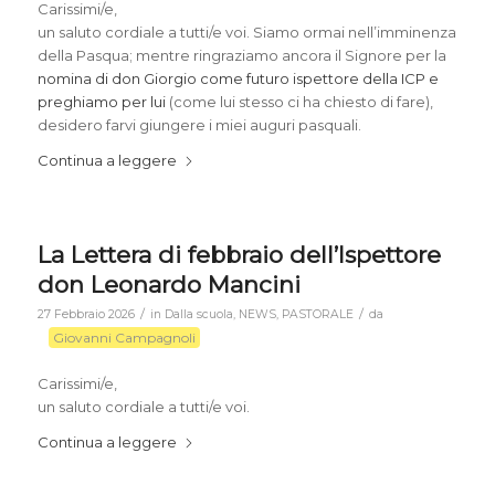
Carissimi/e,
un saluto cordiale a tutti/e voi. Siamo ormai nell’imminenza
della Pasqua; mentre ringraziamo ancora il Signore per la
nomina di don Giorgio come futuro ispettore della ICP e
preghiamo per lui
(come lui stesso ci ha chiesto di fare),
desidero farvi giungere i miei auguri pasquali.
Continua a leggere
La Lettera di febbraio dell’Ispettore
don Leonardo Mancini
/
/
27 Febbraio 2026
in
Dalla scuola
,
NEWS
,
PASTORALE
da
Giovanni Campagnoli
Carissimi/e,
un saluto cordiale a tutti/e voi.
Continua a leggere