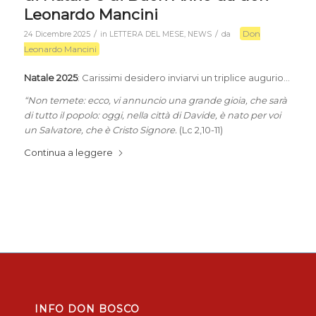
Leonardo Mancini
Don
/
/
24 Dicembre 2025
in
LETTERA DEL MESE
,
NEWS
da
Leonardo Mancini
Natale 2025
: Carissimi desidero inviarvi un triplice augurio…
“Non temete: ecco, vi annuncio una grande gioia, che sarà
di tutto il popolo: oggi, nella città di Davide, è nato per voi
un Salvatore, che è Cristo Signore.
(Lc 2,10-11)
Continua a leggere
INFO DON BOSCO