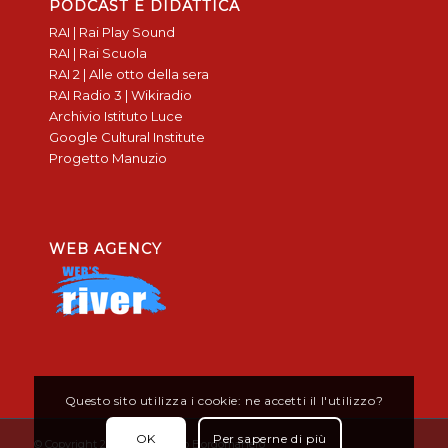
PODCAST E DIDATTICA
RAI | Rai Play Sound
RAI | Rai Scuola
RAI 2 | Alle otto della sera
RAI Radio 3 | Wikiradio
Archivio Istituto Luce
Google Cultural Institute
Progetto Manuzio
WEB AGENCY
Questo sito utilizza i cookie: ne accetti il l'utilizzo?
OK
Per saperne di più
© Copyright 2019 - Don Bosco Borgomanero