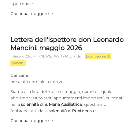
Ispettoriale.
Continua a leggere
Lettera dell’Ispettore don Leonardo
Mancini: maggio 2026
Don Leonardo
/
/
1 Giugno 2026
in
NEWS
,
PASTORALE
da
Mancini
Carissimi,
un saluto cordiale a tutti voi.
Siamo alla fine del mese di maggio, durante il quale
abbiamo vissuto tanti appuntamenti importanti, culminati
nella
solennità di S. Maria Ausiliatrice,
quest’anno
“abbracciata” dalla
solennità di Pentecoste
.
Continua a leggere