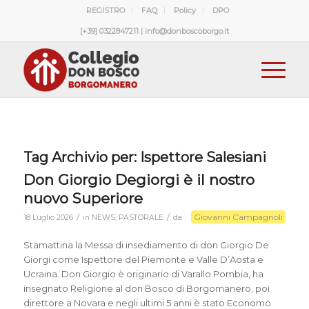
REGISTRO
FAQ
Policy
DPO
[+39] 0322847211 | info@donboscoborgo.it
Tag Archivio per:
Ispettore Salesiani
Don Giorgio Degiorgi è il nostro
nuovo Superiore
Giovanni Campagnoli
/
/
18 Luglio 2026
in
NEWS
,
PASTORALE
da
Stamattina la Messa di insediamento di don Giorgio De
Giorgi come Ispettore del Piemonte e Valle D’Aosta e
Ucraina. Don Giorgio è originario di Varallo Pombia, ha
insegnato Religione al don Bosco di Borgomanero, poi
direttore a Novara e negli ultimi 5 anni è stato Economo