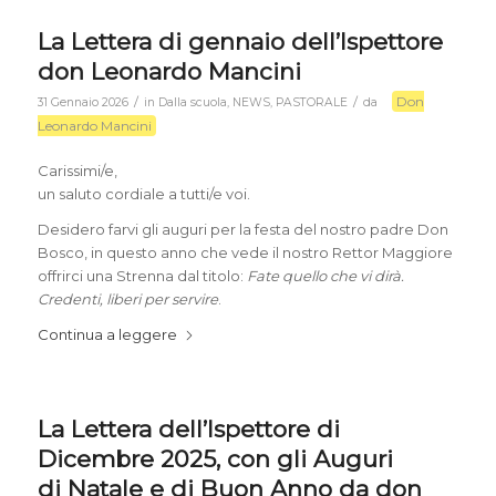
La Lettera di gennaio dell’Ispettore
don Leonardo Mancini
Don
/
/
31 Gennaio 2026
in
Dalla scuola
,
NEWS
,
PASTORALE
da
Leonardo Mancini
Carissimi/e,
un saluto cordiale a tutti/e voi.
Desidero farvi gli auguri per la festa del nostro padre Don
Bosco, in questo anno che vede il nostro Rettor Maggiore
offrirci una Strenna dal titolo:
Fate quello che vi dirà.
Credenti, liberi per servire
.
Continua a leggere
La Lettera dell’Ispettore di
Dicembre 2025, con gli Auguri
di Natale e di Buon Anno da don