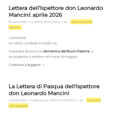
Lettera dell’Ispettore don Leonardo
Mancini: aprile 2026
Don Leonardo
/
/
30 Aprile 2026
in
NEWS
,
PASTORALE
da
Mancini
Carissimi/e,
un saluto cordiale a tutti/e voi.
Superata da poco la
domenica del Buon Pastore
, ci
accingiamo a entrare nel mese di maggio.
Continua a leggere
La Lettera di Pasqua dell’Ispettore
don Leonardo Mancini
Giovanni
/
/
2 Aprile 2026
in
Dalla scuola
,
NEWS
,
PASTORALE
da
Campagnoli