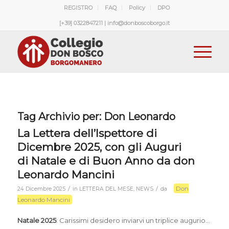
REGISTRO
FAQ
Policy
DPO
[+39] 0322847211 | info@donboscoborgo.it
Tag Archivio per:
Don Leonardo
La Lettera dell’Ispettore di
Dicembre 2025, con gli Auguri
di Natale e di Buon Anno da don
Leonardo Mancini
Don
/
/
24 Dicembre 2025
in
LETTERA DEL MESE
,
NEWS
da
Leonardo Mancini
Natale 2025
: Carissimi desidero inviarvi un triplice augurio…