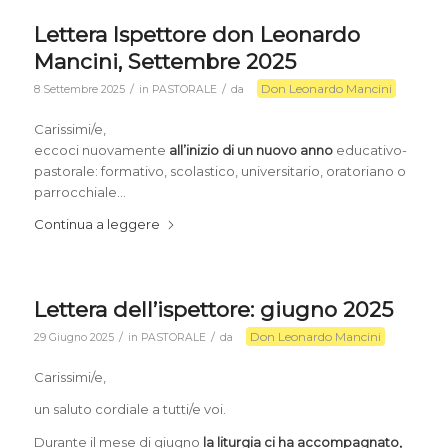
Lettera Ispettore don Leonardo
Mancini, Settembre 2025
Don Leonardo Mancini
/
/
8 Settembre 2025
in
PASTORALE
da
Carissimi/e,
eccoci nuovamente
all’inizio di un nuovo anno
educativo-
pastorale: formativo, scolastico, universitario, oratoriano o
parrocchiale…
Continua a leggere
Lettera dell’ispettore: giugno 2025
Don Leonardo Mancini
/
/
29 Giugno 2025
in
PASTORALE
da
Carissimi/e,
un saluto cordiale a tutti/e voi.
Durante il mese di giugno
la liturgia ci ha accompagnato,