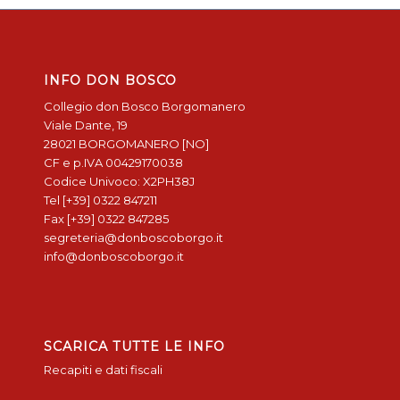
INFO DON BOSCO
Collegio don Bosco Borgomanero
Viale Dante, 19
28021 BORGOMANERO [NO]
CF e p.IVA 00429170038
Codice Univoco: X2PH38J
Tel [+39] 0322 847211
Fax [+39] 0322 847285
segreteria@donboscoborgo.it
info@donboscoborgo.it
SCARICA TUTTE LE INFO
Recapiti e dati fiscali