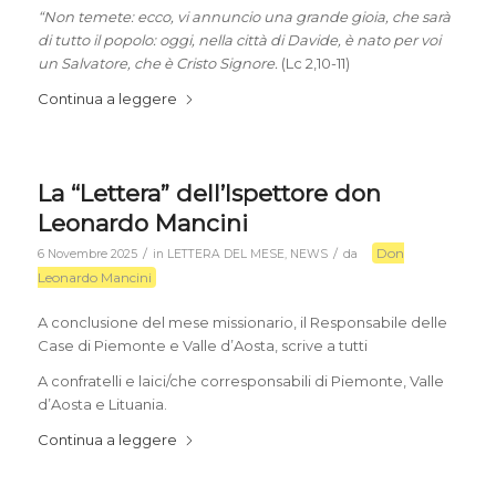
“Non temete: ecco, vi annuncio una grande gioia, che sarà
di tutto il popolo: oggi, nella città di Davide, è nato per voi
un Salvatore, che è Cristo Signore.
(Lc 2,10-11)
Continua a leggere
La “Lettera” dell’Ispettore don
Leonardo Mancini
Don
/
/
6 Novembre 2025
in
LETTERA DEL MESE
,
NEWS
da
Leonardo Mancini
A conclusione del mese missionario, il Responsabile delle
Case di Piemonte e Valle d’Aosta, scrive a tutti
A confratelli e laici/che corresponsabili di Piemonte, Valle
d’Aosta e Lituania.
Continua a leggere