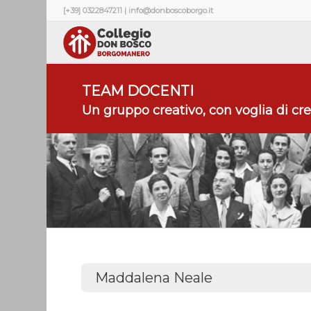
[+39] 0322847211 | info@donboscoborgo.it
TEAM DOCENTI
Un gruppo creativo, con voglia di cre
Maddalena Neale