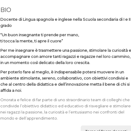
BIO
Docente di Lingua spagnola e inglese nella Scuola secondaria di I e II
grado
“Un buon insegnante ti prende per mano,
ti tocca la mente, ti apre il cuore”
Per me insegnare è trasmettere una passione, stimolare la curiosità 
accompagnare con amore tanti ragazzi e ragazze nel loro cammino,
in un momento così delicato della loro crescita.
Per poterlo fare al meglio, è indispensabile potersi muovere in un
ambiente stimolante, sereno, collaborativo, con obiettivi condivisi e
che al centro della didattica e dell’innovazione metta il bene di chi si
affida a noi.
Onorata e felice di far parte di uno straordinario team di colleghi che
condivide l’obiettivo didattico ed educativo di risvegliare e stimolare
nei ragazzi la passione, la curiosità e l’entusiasmo nei confronti del
mondo e dell’apprendimento.