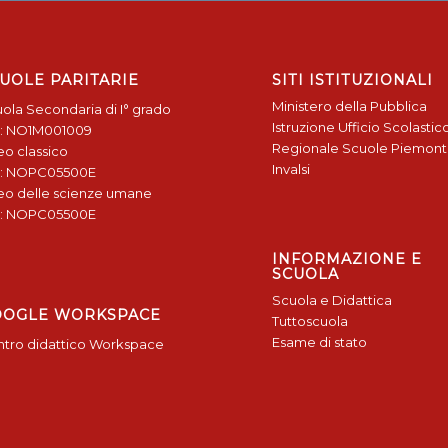
UOLE PARITARIE
SITI ISTITUZIONALI
Ministero della Pubblica
ola Secondaria di I° grado
Istruzione
Ufficio Scolastic
: NO1M001009
Regionale
Scuole Piemon
eo classico
Invalsi
: NOPC05500E
eo delle scienze umane
: NOPC05500E
INFORMAZIONE E
SCUOLA
Scuola e Didattica
OOGLE WORKSPACE
Tuttoscuola
Esame di stato
tro didattico Workspace