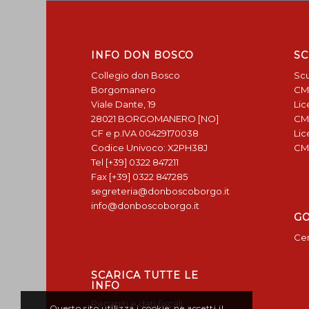
INFO DON BOSCO
SC
Collegio don Bosco
Scu
Borgomanero
CM
Viale Dante, 19
Lic
28021 BORGOMANERO [NO]
CM
CF e p.IVA 00429170038
Lic
Codice Univoco: X2PH38J
CM
Tel [+39] 0322 847211
Fax [+39] 0322 847285
segreteria@donboscoborgo.it
info@donboscoborgo.it
G
Cen
SCARICA TUTTE LE
INFO
Recapiti e dati fiscali
Questo sito utilizza i cookie: ne accetti il