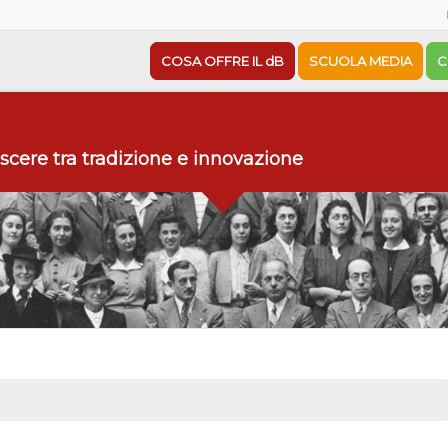
COSA OFFRE IL dB
SCUOLA MEDIA
C
scere tra tradizione e innovazione