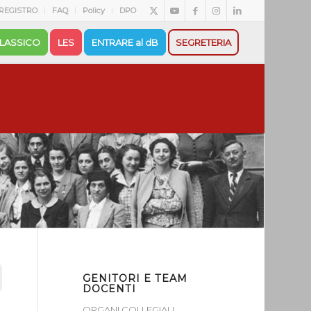
REGISTRO
FAQ
Policy
DPO
LASSICO
LES
ENTRARE al dB
SEGRETERIA
GENITORI E TEAM
DOCENTI
ORGANI COLLEGIALI