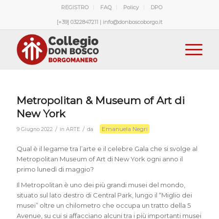
REGISTRO
FAQ
Policy
DPO
[+39] 0322847211 | info@donboscoborgo.it
Metropolitan & Museum of Art di
New York
Emanuela Negri
/
/
9 Giugno 2022
in
ARTE
da
Qual è il legame tra l’arte e il celebre Gala che si svolge al
Metropolitan Museum of Art di New York ogni anno il
primo lunedì di maggio?
Il Metropolitan è uno dei più grandi musei del mondo,
situato sul lato destro di Central Park, lungo il “Miglio dei
musei” oltre un chilometro che occupa un tratto della 5
Avenue, su cui si affacciano alcuni tra i più importanti musei