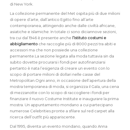
di New York.
La collezione permanente del Met ospita più di due milioni
di opere d’arte, dall’antico Egitto fino all’arte
contemporanea, attingendo anche dalle civiltà africane,
asiatiche e islamiche. In totale ci sono diciannove sezioni,
tra cui dal 1946 è presente anche
l’Istituto costumi e
abbigliamento
che raccoglie più di 8000 pezzi tra abiti e
accessori ma che non possiede una collezione
permanente.La sezione legata alla moda tuttavia sin da
subito dovette procurarsi i fondi per autofinanziarsi
pertanto è nata l’esigenza di creare un evento con lo
scopo di portare milioni di dollari nelle casse del
Metropolitan.Ogni anno, in occasione dell’apertura della
mostra temporanea di moda, si organizza il Gala, una cena
di mezzanotte con lo scopo di raccogliere i fondi per
finanziare il nuovo Costume Institute e inaugurare la prima
mostra. Un appuntamento mondano a cui partecipano
numerose Celebrities pronte a sfilare sul red carpet alla
ricerca dell’outfit più appariscente.
Dal 1995, diventa un evento mondano, quando Anna