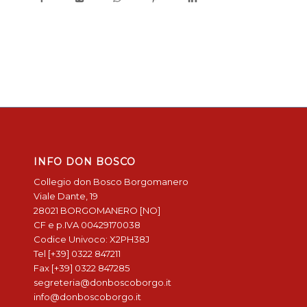
INFO DON BOSCO
Collegio don Bosco Borgomanero
Viale Dante, 19
28021 BORGOMANERO [NO]
CF e p.IVA 00429170038
Codice Univoco: X2PH38J
Tel [+39] 0322 847211
Fax [+39] 0322 847285
segreteria@donboscoborgo.it
info@donboscoborgo.it