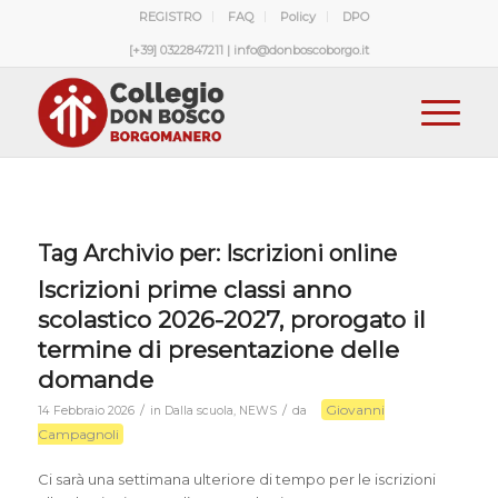
REGISTRO
FAQ
Policy
DPO
[+39] 0322847211 | info@donboscoborgo.it
Tag Archivio per:
Iscrizioni online
Iscrizioni prime classi anno
scolastico 2026-2027, prorogato il
termine di presentazione delle
domande
Giovanni
/
/
14 Febbraio 2026
in
Dalla scuola
,
NEWS
da
Campagnoli
Ci sarà una settimana ulteriore di tempo per le iscrizioni