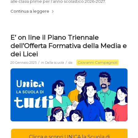
alle classi prime per l’anno scolastico 2026-2027.
Continua a leggere
E’ on line il Piano Triennale
dell’Offerta Formativa della Media e
dei Licei
Giovanni Campagnoli
/
/
20 Gennaio 2025
in
Dalla scuola
da
Clicca e scopri UNICA la Scuola di