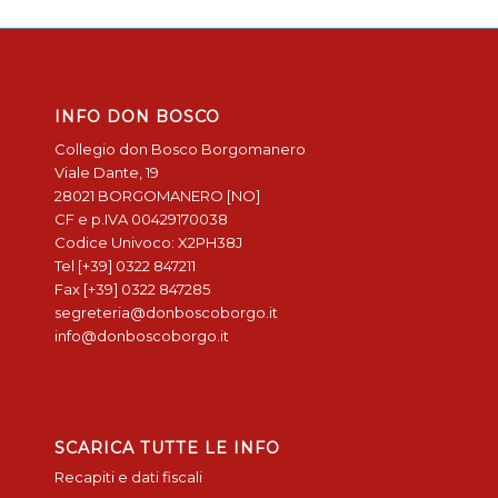
INFO DON BOSCO
Collegio don Bosco Borgomanero
Viale Dante, 19
28021 BORGOMANERO [NO]
CF e p.IVA 00429170038
Codice Univoco: X2PH38J
Tel [+39] 0322 847211
Fax [+39] 0322 847285
segreteria@donboscoborgo.it
info@donboscoborgo.it
SCARICA TUTTE LE INFO
Recapiti e dati fiscali