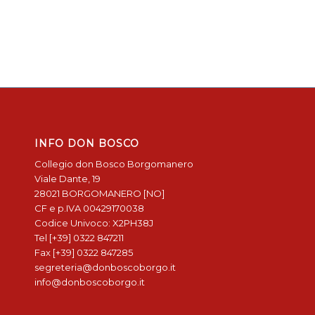
INFO DON BOSCO
Collegio don Bosco Borgomanero
Viale Dante, 19
28021 BORGOMANERO [NO]
CF e p.IVA 00429170038
Codice Univoco: X2PH38J
Tel [+39] 0322 847211
Fax [+39] 0322 847285
segreteria@donboscoborgo.it
info@donboscoborgo.it