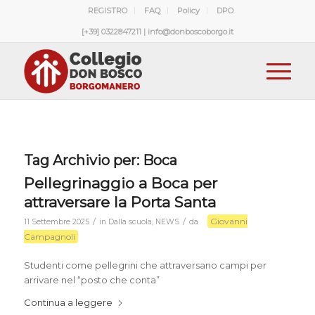
REGISTRO
FAQ
Policy
DPO
[+39] 0322847211 | info@donboscoborgo.it
Tag Archivio per:
Boca
Pellegrinaggio a Boca per
attraversare la Porta Santa
Giovanni
/
/
11 Settembre 2025
in
Dalla scuola
,
NEWS
da
Campagnoli
Studenti come pellegrini che attraversano campi per
arrivare nel “posto che conta”
Continua a leggere