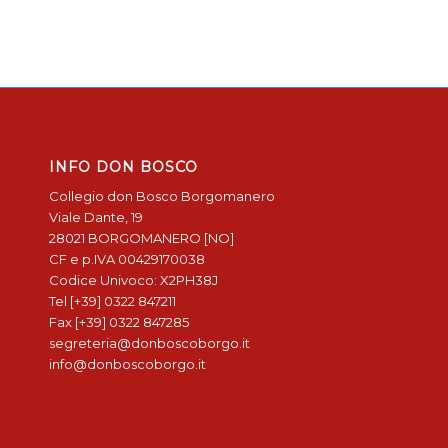
INFO DON BOSCO
Collegio don Bosco Borgomanero
Viale Dante, 19
28021 BORGOMANERO [NO]
CF e p.IVA 00429170038
Codice Univoco: X2PH38J
Tel [+39] 0322 847211
Fax [+39] 0322 847285
segreteria@donboscoborgo.it
info@donboscoborgo.it