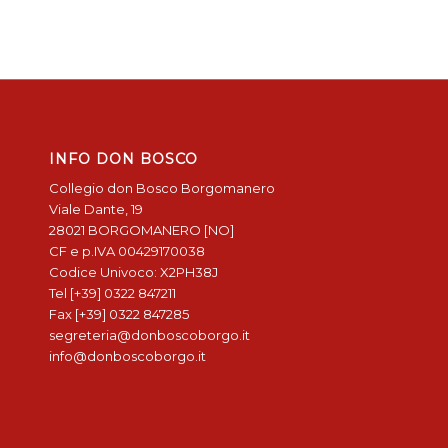
INFO DON BOSCO
Collegio don Bosco Borgomanero
Viale Dante, 19
28021 BORGOMANERO [NO]
CF e p.IVA 00429170038
Codice Univoco: X2PH38J
Tel [+39] 0322 847211
Fax [+39] 0322 847285
segreteria@donboscoborgo.it
info@donboscoborgo.it