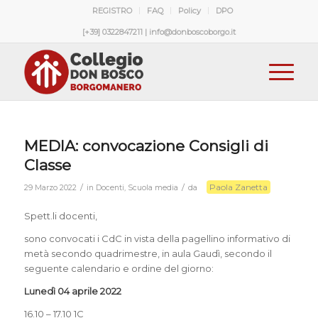
REGISTRO
FAQ
Policy
DPO
[+39] 0322847211 | info@donboscoborgo.it
MEDIA: convocazione Consigli di
Classe
Paola Zanetta
/
/
29 Marzo 2022
in
Docenti
,
Scuola media
da
Spett.li docenti,
sono convocati i CdC in vista della pagellino informativo di
metà secondo quadrimestre, in aula Gaudì, secondo il
seguente calendario e ordine del giorno:
Lunedì 04 aprile 2022
16.10 – 17.10 1C