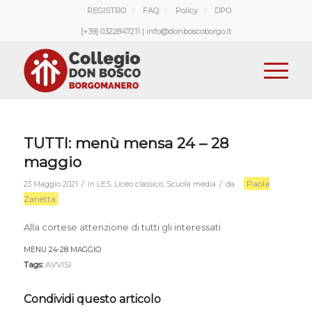
REGISTRO
FAQ
Policy
DPO
[+39] 0322847211 | info@donboscoborgo.it
TUTTI: menù mensa 24 – 28
maggio
Paola
/
/
23 Maggio 2021
in
LES
,
Liceo classico
,
Scuola media
da
Zanetta
Alla cortese attenzione di tutti gli interessati.
MENU 24-28 MAGGIO
Download
Tags:
AVVISI
Condividi questo articolo