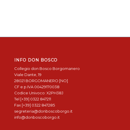
INFO DON BOSCO
Collegio don Bosco Borgomanero
Viale Dante, 19
28021 BORGOMANERO [NO]
CF e p.IVA 00429170038
Codice Univoco: X2PH38J
Tel [+39] 0322 847211
Fax [+39] 0322 847285
segreteria@donboscoborgo.it
info@donboscoborgo.it