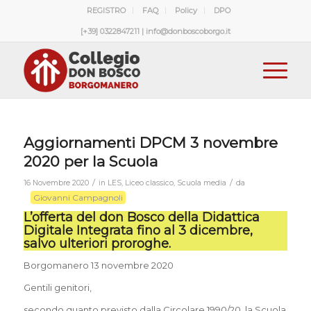
REGISTRO
FAQ
Policy
DPO
[+39] 0322847211 | info@donboscoborgo.it
Aggiornamenti DPCM 3 novembre
2020 per la Scuola
/
/
16 Novembre 2020
in
LES
,
Liceo classico
,
Scuola media
da
Giovanni Campagnoli
L’offerta del don Bosco della Didattica
Digitale Integrata fino al 3 dicembre,
salvo ulteriori proroghe.
Borgomanero 13 novembre 2020
Gentili genitori,
secondo quanto previsto dalla Circolare 1990/20, la Scuola