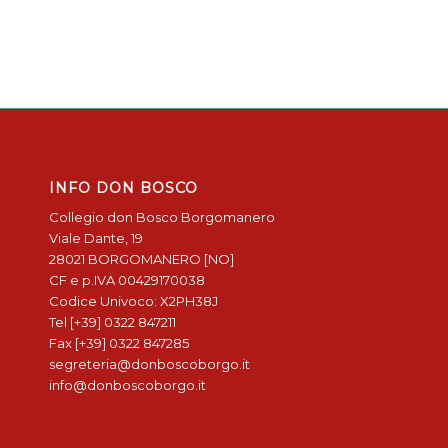
INFO DON BOSCO
Collegio don Bosco Borgomanero
Viale Dante, 19
28021 BORGOMANERO [NO]
CF e p.IVA 00429170038
Codice Univoco: X2PH38J
Tel [+39] 0322 847211
Fax [+39] 0322 847285
segreteria@donboscoborgo.it
info@donboscoborgo.it