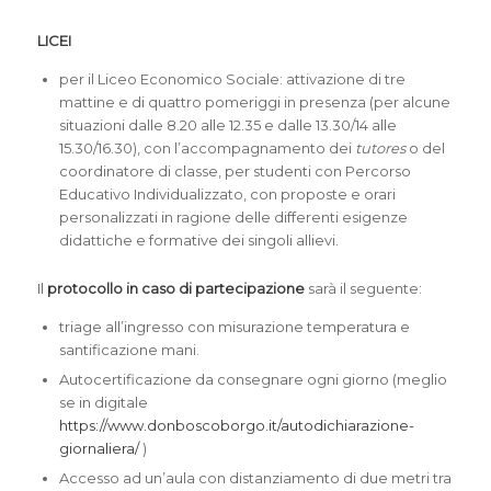
LICEI
per il Liceo Economico Sociale: attivazione di tre
mattine e di quattro pomeriggi in presenza (per alcune
situazioni dalle 8.20 alle 12.35 e dalle 13.30/14 alle
15.30/16.30), con l’accompagnamento dei
tutores
o del
coordinatore di classe, per studenti con Percorso
Educativo Individualizzato, con proposte e orari
personalizzati in ragione delle differenti esigenze
didattiche e formative dei singoli allievi.
Il
protocollo in caso di partecipazione
sarà il seguente:
triage all’ingresso con misurazione temperatura e
santificazione mani.
Autocertificazione da consegnare ogni giorno (meglio
se in digitale
https://www.donboscoborgo.it/autodichiarazione-
giornaliera/
)
Accesso ad un’aula con distanziamento di due metri tra