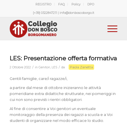
REGISTRO
FAQ
Policy
DPO
[+39] 0322847211 | info@donboscoborgo.it
LES: Presentazione offerta formativa
Paola Zanetta
/
/
2 Ottobre 2022
in
Genitori
,
LES
da
Gentili famiglie, care/i ragazze/i,
a partire dal mese di ottobre inizieranno le attività
pomeridiane extra didattiche strutturate, nei pomeriggi in
cui non sono previsti i rientri obbligatori.
Al fine di consentire a Voi genitori un eventuale
monitoraggio della presenza dei ragazzi a scuola e a Voi
studenti di organizzare nel modo efficace lo studio.