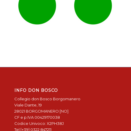
INFO DON BOSCO
Collegio don Bosco Borgomanero
Viale Dante, 19
28021 BORGOMANERO [NO]
CF e p.IVA 00429170038
Codice Univoco: X2PH38J
Tel [+39] 0322 847211