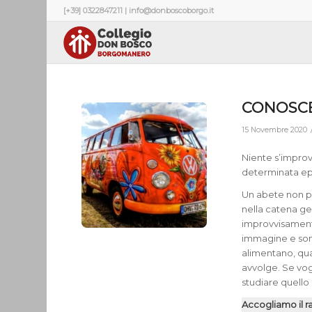
[+39] 0322847211 | info@donboscoborgo.it
CONOSCE
15 Novembre 2020
Niente s’improv
determinata epo
Un abete non pu
nella catena g
improvvisamente
immagine e somig
alimentano, qua
avvolge. Se vo
studiare quell
Accogliamo il ra