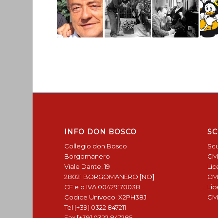
INFO DON BOSCO
SC
Collegio don Bosco
Scu
Borgomanero
CM
Viale Dante, 19
Lic
28021 BORGOMANERO [NO]
CM
CF e p.IVA 00429170038
Lic
Codice Univoco: X2PH38J
CM
Tel [+39] 0322 847211
Fax [+39] 0322 847285