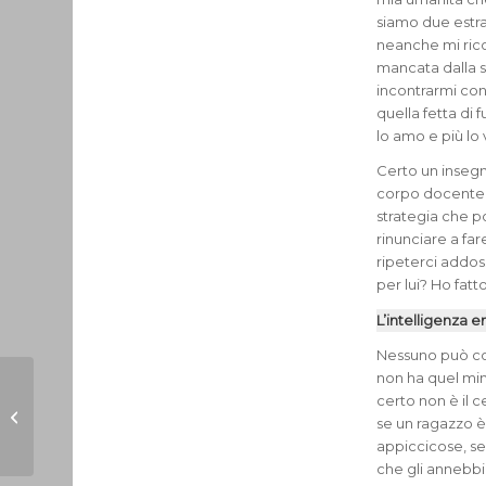
siamo due estran
neanche mi rico
mancata dalla s
incontrarmi con
quella fetta di 
lo amo e più lo
Certo un insegna
corpo docente f
strategia che p
rinunciare a far
ripeterci addos
per lui? Ho fat
L’intelligenza e
Nessuno può con
non ha quel min
certo non è il 
TUTTI: MENÙ MENSA
se un ragazzo è
16-20 NOV 2020
appiccicose, se
che gli annebbia