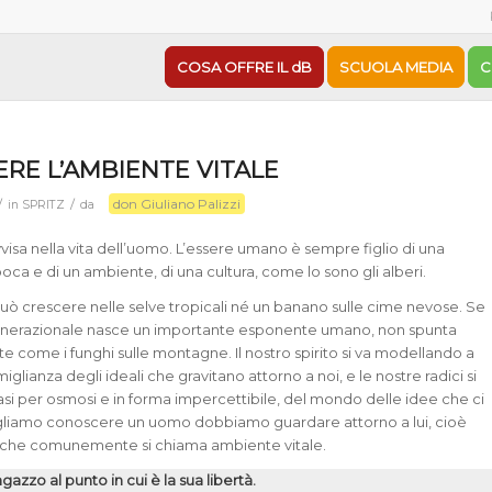
COSA OFFRE IL dB
SCUOLA MEDIA
C
RE L’AMBIENTE VITALE
don Giuliano Palizzi
/
/
in
SPRITZ
da
visa nella vita dell’uomo. L’essere umano è sempre figlio di una
ca e di un ambiente, di una cultura, co­me lo sono gli alberi.
ò crescere nelle selve tropicali né un banano sulle cime nevose. Se
enerazionale nasce un importante esponente umano, non spunta
 come i funghi sulle montagne. Il nostro spirito si va modellando a
lianza degli ideali che gravitano attorno a noi, e le nostre radici si
si per osmosi e in forma impercettibile, del mondo delle idee che ci
gliamo conoscere un uo­mo dobbiamo guardare attorno a lui, cioè
o che comunemente si chiama ambiente vitale.
gazzo al punto in cui è la sua libertà.