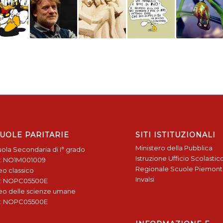
UOLE PARITARIE
SITI ISTITUZIONALI
Ministero della Pubblica
ola Secondaria di I° grado
Istruzione
Ufficio Scolastic
: NO1M001009
Regionale
Scuole Piemon
eo classico
Invalsi
: NOPC05500E
eo delle scienze umane
: NOPC05500E