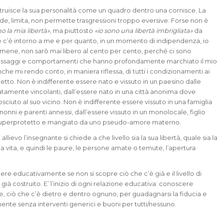
ruisce la sua personalità come un quadro dentro una cornisce. La
de, limita, non permette trasgressioni troppo eversive. Forse non è
no la mia libertà»
, ma piuttosto
«io sono una libertà imbrigliata»
da
e c’è intorno a me e per quanto, in un momento di indipendenza, io
rmene, non sarò mai libero al cento per cento, perché ci sono
ssaggi e comportamenti che hanno profondamente marchiato il mi
che mi rendo conto, in maniera riflessa, di tutti i condizionamenti ai
etto. Non è indifferente essere nato e vissuto in un paesino dalle
atamente vincolanti, dall’essere nato in una città anonima dove
ciuto al suo vicino. Non è indifferente essere vissuto in una famiglia
onni e parenti annessi, dall’essere vissuto in un monolocale, figlio
superprotetto e mangiato da uno pseudo-amore materno.
llievo l’insegnante si chiede a che livello sia la sua libertà, quale sia l
ua vita, e quindi le paure, le persone amate o temute, l’apertura
ere educativamente se non si scopre ciò che c’è già e il livello di
già costruito. E’ l’inizio di ogni relazione educativa: conoscere
le, ciò che c’è dietro e dentro ognuno, per guadagnarsi la fiducia e
mente senza interventi generici e buoni per tutti/nessuno.