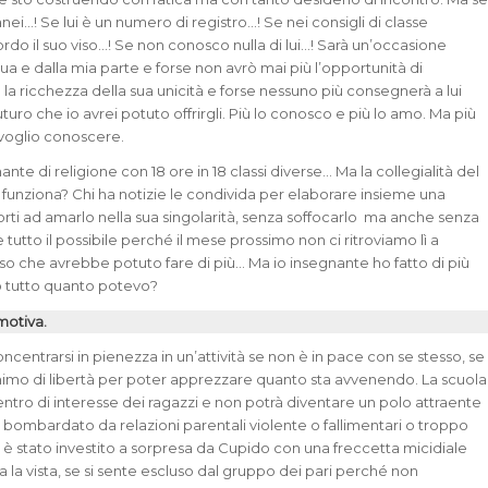
ei…! Se lui è un numero di registro…! Se nei consigli di classe
rdo il suo viso…! Se non conosco nulla di lui…! Sarà un’occasione
ua e dalla mia parte e forse non avrò mai più l’opportunità di
 la ricchezza della sua unicità e forse nessuno più consegnerà a lui
futuro che io avrei potuto offrirgli. Più lo conosco e più lo amo. Ma più
 voglio conoscere.
nte di religione con 18 ore in 18 classi diverse… Ma la collegialità del
unziona? Chi ha notizie le condivida per elaborare insieme una
orti ad amarlo nella sua singolarità, senza soffocarlo ma anche senza
e tutto il possibile perché il mese prossimo non ci ritroviamo lì a
so che avrebbe potuto fare di più… Ma io insegnante ho fatto di più
to tutto quanto potevo?
motiva.
centrarsi in pienezza in un’attività se non è in pace con se stesso, se
imo di libertà per poter apprezzare quanto sta avvenendo. La scuola
centro di interesse dei ragazzi e non potrà diventare un polo attraente
 bombardato da relazioni parentali violente o fallimentari o troppo
 è stato investito a sorpresa da Cupido con una freccetta micidiale
 la vista, se si sente escluso dal gruppo dei pari perché non