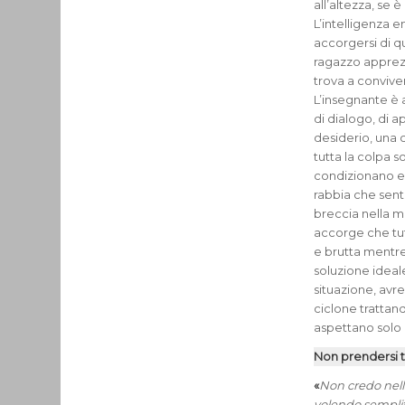
all’altezza, se 
L’intelligenza 
accorgersi di q
ragazzo apprezz
trova a convive
L’insegnante è a
di dialogo, di 
desiderio, una 
tutta la colpa s
condizionano e 
rabbia che sent
breccia nella m
accorge che tu
e brutta mentre
soluzione idea
situazione, avre
ciclone trattan
aspettano solo n
Non prendersi t
«
Non credo nella
volendo semplific