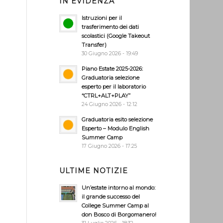
IN EVIDENZA
Istruzioni per il
trasferimento dei dati
scolastici (Google Takeout
Transfer)
30 Giugno 2026 - 19:49
o
Piano Estate 2025-2026:
Graduatoria selezione
esperto per il laboratorio
“CTRL+ALT+PLAY”
24 Giugno 2026 - 12:12
Graduatoria esito selezione
Esperto – Modulo English
Summer Camp
a
17 Giugno 2026 - 17:25
ULTIME NOTIZIE
Un’estate intorno al mondo:
il grande successo del
College Summer Camp al
don Bosco di Borgomanero!