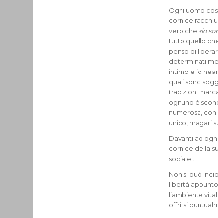
Ogni uomo cost
cornice racchiu
vero che
«io so
tutto quello ch
penso di libera
determinati me
intimo e io nean
quali sono sogg
tradizioni marc
ognuno è sconos
numerosa, con n
unico, magari 
Davanti ad ogni a
cornice della s
sociale…
Non si può incid
libertà appunto 
l’ambiente vita
offrirsi puntual