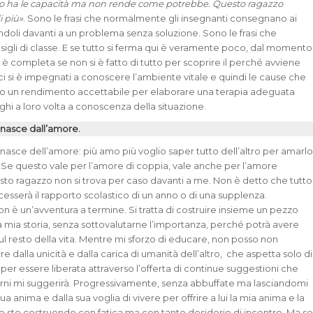
o ha le capacità ma non rende come potrebbe. Questo ragazzo
i più»
. Sono le frasi che normalmente gli insegnanti consegnano ai
ndoli davanti a un problema senza soluzione. Sono le frasi che
sigli di classe. E se tutto si ferma qui è veramente poco, dal momento
n è completa se non si è fatto di tutto per scoprire il perché avviene
ci si è impegnati a conoscere l’ambiente vitale e quindi le cause che
 un rendimento accettabile per elaborare una terapia adeguata
ghi a loro volta a conoscenza della situazione.
nasce dall’amore.
asce dell’amore: più amo più voglio saper tutto dell’altro per amarl
. Se questo vale per l’amore di coppia, vale anche per l’amore
to ragazzo non si trova per caso davanti a me. Non è detto che tutto
cesserà il rapporto scolastico di un anno o di una supplenza.
n è un’avventura a termine. Si tratta di costruire insieme un pezzo
la mia storia, senza sottovalutarne l’importanza, perché potrà avere
 resto della vita. Mentre mi sforzo di educare, non posso non
e dalla unicità e dalla carica di umanità dell’altro, che aspetta solo di
per essere liberata attraverso l’offerta di continue suggestioni che
orni mi suggerirà. Progressivamente, senza abbuffate ma lasciandomi
ua anima e dalla sua voglia di vivere per offrire a lui la mia anima e la
 sto costruendo con fatica ma con tanto desiderio di incontro. Ma s