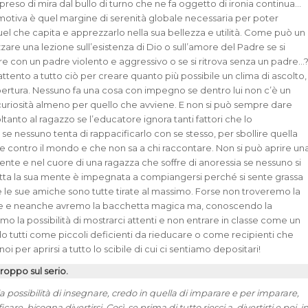
è preso di mira dal bullo di turno che ne fa oggetto di ironia continua…
emotiva è quel margine di serenità globale necessaria per poter
uel che capita e apprezzarlo nella sua bellezza e utilità. Come può un
are una lezione sull’esistenza di Dio o sull’amore del Padre se si
re con un padre violento e aggressivo o se si ritrova senza un padre…
ttento a tutto ciò per creare quanto più possibile un clima di ascolto,
apertura. Nessuno fa una cosa con impegno se dentro lui non c’è un
curiosità almeno per quello che avviene. E non si può sempre dare
oltanto al ragazzo se l’educatore ignora tanti fattori che lo
se nessuno tenta di rappacificarlo con se stesso, per sbollire quella
e contro il mondo e che non sa a chi raccontare. Non si può aprire un
ente e nel cuore di una ragazza che soffre di anoressia se nessuno si
tta la sua mente è impegnata a compiangersi perché si sente grassa
 le sue amiche sono tutte tirate al massimo. Forse non troveremo la
le e neanche avremo la bacchetta magica ma, conoscendo la
mo la possibilità di mostrarci attenti e non entrare in classe come un
do tutti come piccoli deficienti da rieducare o come recipienti che
oi per aprirsi a tutto lo scibile di cui ci sentiamo depositari!
roppo sul serio.
 possibilità di insegnare, credo in quella di imparare e per imparare,
are, bisogna divertirsi. Così, se prima di tutto riesci a divertirti e poi, i