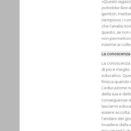
«Questo ragazz
potrebbe fare d
genitori, mette
riempiono i con
che l’analisi no
questo, se non 
non permettono
insieme ai colle
La conoscenza 
La conoscenza n
di più e meglio
educativo. Ques
finisca quando 
L’educazione no
della sua e del
conseguenze sul
lasciarmi educar
essere accolta, 
l’andare dei gi
invadere dalla s
mia umanità che