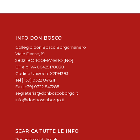
INFO DON BOSCO
Collegio don Bosco Borgomanero
Viale Dante, 19
28021 BORGOMANERO [NO]
CF e p.IVA 00429170038
Codice Univoco: X2PH38J
Tel [+39] 0322 847211
Fax [+39] 0322 847285
segreteria@donboscoborgo.it
info@donboscoborgo.it
SCARICA TUTTE LE INFO
Recapiti e dati fiscali