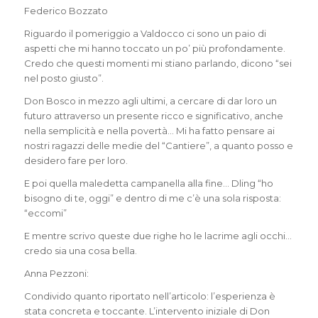
Federico Bozzato
Riguardo il pomeriggio a Valdocco ci sono un paio di
aspetti che mi hanno toccato un po’ più profondamente.
Credo che questi momenti mi stiano parlando, dicono “sei
nel posto giusto”.
Don Bosco in mezzo agli ultimi, a cercare di dar loro un
futuro attraverso un presente ricco e significativo, anche
nella semplicità e nella povertà… Mi ha fatto pensare ai
nostri ragazzi delle medie del “Cantiere”, a quanto posso e
desidero fare per loro.
E poi quella maledetta campanella alla fine… Dling “ho
bisogno di te, oggi” e dentro di me c’è una sola risposta:
“eccomi”
E mentre scrivo queste due righe ho le lacrime agli occhi…
credo sia una cosa bella.
Anna Pezzoni:
Condivido quanto riportato nell’articolo: l’esperienza è
stata concreta e toccante. L’intervento iniziale di Don