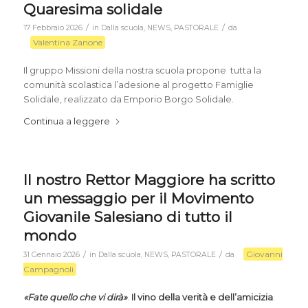
Quaresima solidale
/
/
17 Febbraio 2026
in
Dalla scuola
,
NEWS
,
PASTORALE
da
Valentina Zanone
Il gruppo Missioni della nostra scuola propone tutta la
comunità scolastica l’adesione al progetto Famiglie
Solidale, realizzato da Emporio Borgo Solidale.
Continua a leggere
Il nostro Rettor Maggiore ha scritto
un messaggio per il Movimento
Giovanile Salesiano di tutto il
mondo
Giovanni
/
/
31 Gennaio 2026
in
Dalla scuola
,
NEWS
,
PASTORALE
da
Campagnoli
«Fate quello che vi dirà»
.
Il vino della verità e dell’amicizia
.