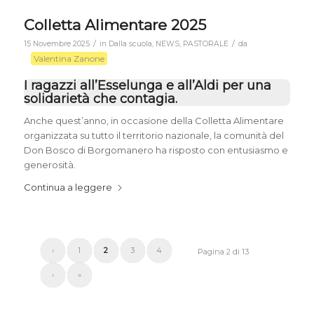
Colletta Alimentare 2025
/
/
15 Novembre 2025
in
Dalla scuola
,
NEWS
,
PASTORALE
da
Valentina Zanone
I ragazzi all’Esselunga e all’Aldi per una
solidarietà che contagia.
Anche quest’anno, in occasione della Colletta Alimentare
organizzata su tutto il territorio nazionale, la comunità del
Don Bosco di Borgomanero ha risposto con entusiasmo e
generosità.
Continua a leggere
‹
1
2
3
4
Pagina 2 di 13
›
»