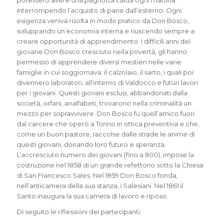
interrompendo l’acquisto di pane dall’esterno. Ogni
esigenza veniva risolta in modo pratico da Don Bosco,
sviluppando un’economia interna e riuscendo sempre a
creare opportunità di apprendimento. I difficili anni del
giovane Don Bosco cresciuto nella povertà, gli hanno
permesso di apprendere diversi mestieri nelle varie
famiglie in cui soggiornava: il calzolaio, il sarto, i quali poi
divennero laboratori, all’interno di Valdocco e futuri lavori
per i giovani. Questi giovani esclusi, abbandonati dalla
società, orfani, analfabeti, trovarono nella criminalità un
mezzo per sopravvivere. Don Bosco fu quell’amico fuori
dal carcere che operò a Torino in ottica preventiva e che,
come un buon pastore, raccolse dalle strade le anime di
questi giovani, donando loro futuro e speranza.
L’accresciuto numero dei giovani (fino a 800), impose la
costruzione nel 1858 di un grande refettorio sotto la Chiesa
di San Francesco Sales. Nel 1859 Don Bosco fonda,
nell’anticamera della sua stanza, i Salesiani. Nel 1861 il
Santo inaugura la sua camera di lavoro e riposo.
Di seguito le riflessioni dei partecipanti: