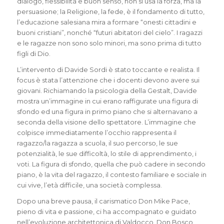
dialogo, flessibilità e buon senso, non si usa la forza, ma la
persuasione; la Religione, la fede, è il fondamento di tutto,
l’educazione salesiana mira a formare “onesti cittadini e
buoni cristiani”, nonché “futuri abitatori del cielo”. I ragazzi
e le ragazze non sono solo minori, ma sono prima di tutto
figli di Dio.
L’intervento di Davide Sordi è stato toccante e realista. Il
focus è stata l’attenzione che i docenti devono avere sui
giovani. Richiamando la psicologia della Gestalt, Davide
mostra un’immagine in cui erano raffigurate una figura di
sfondo ed una figura in primo piano che si alternavano a
seconda della visione dello spettatore. L’immagine che
colpisce immediatamente l’occhio rappresenta il
ragazzo/la ragazza a scuola, il suo percorso, le sue
potenzialità, le sue difficoltà, lo stile di apprendimento, i
voti. La figura di sfondo, quella che può cadere in secondo
piano, è la vita del ragazzo, il contesto familiare e sociale in
cui vive, l’età difficile, una società complessa.
Dopo una breve pausa, il carismatico Don Mike Pace,
pieno di vita e passione, ci ha accompagnato e guidato
nell’evoluzione architettonica di Valdocco. Don Bosco