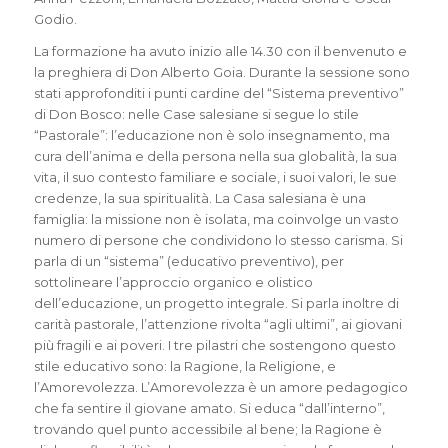
Godio.
La formazione ha avuto inizio alle 14.30 con il benvenuto e
la preghiera di Don Alberto Goia. Durante la sessione sono
stati approfonditi i punti cardine del “Sistema preventivo”
di Don Bosco: nelle Case salesiane si segue lo stile
“Pastorale”: l’educazione non è solo insegnamento, ma
cura dell’anima e della persona nella sua globalità, la sua
vita, il suo contesto familiare e sociale, i suoi valori, le sue
credenze, la sua spiritualità. La Casa salesiana è una
famiglia: la missione non è isolata, ma coinvolge un vasto
numero di persone che condividono lo stesso carisma. Si
parla di un “sistema” (educativo preventivo), per
sottolineare l’approccio organico e olistico
dell’educazione, un progetto integrale. Si parla inoltre di
carità pastorale, l’attenzione rivolta “agli ultimi”, ai giovani
più fragili e ai poveri. I tre pilastri che sostengono questo
stile educativo sono: la Ragione, la Religione, e
l’Amorevolezza. L’Amorevolezza è un amore pedagogico
che fa sentire il giovane amato. Si educa “dall’interno”,
trovando quel punto accessibile al bene; la Ragione è