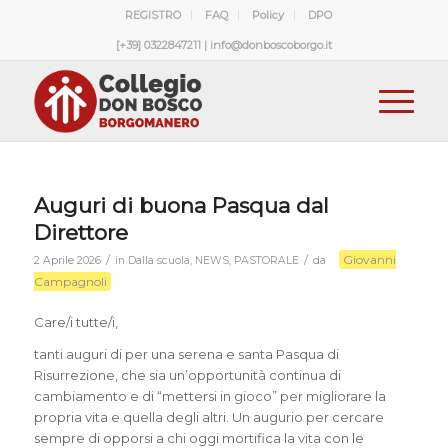
REGISTRO
FAQ
Policy
DPO
[+39] 0322847211 | info@donboscoborgo.it
Auguri di buona Pasqua dal
Direttore
Giovanni
/
/
2 Aprile 2026
in
Dalla scuola
,
NEWS
,
PASTORALE
da
Campagnoli
Care/i tutte/i,
tanti auguri di per una serena e santa Pasqua di
Risurrezione, che sia un’opportunità continua di
cambiamento e di “mettersi in gioco” per migliorare la
propria vita e quella degli altri. Un augurio per cercare
sempre di opporsi a chi oggi mortifica la vita con le