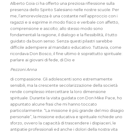
Alberto Goia ci ha offerto una preziosa riflessione sulla
presenza dello Spirito Salesiano nelle nostre scuole. Per
me, l’amorevolezza è una costante nell’approccio con i
ragazzi e si esprime in modo fisico e verbale con affetto,
comprensione e ascolto; allo stesso modo sono
fondamentali la ragione, il dialogo e la flessibilità, il tutto
guidato da buon senso. Senza questi pilastri sarebbe
difficile adempiere al mandato educativo. Tuttavia, come
ricordava Don Bosco, il fine ultimo è soprattutto spirituale:
parlare ai giovani di fede, di Dio e
Pezzoni Anna
di compassione. Gli adolescenti sono estremamente
sensibili, ma la crescente secolarizzazione della società
rende complesso intercettare la loro dimensione
spirituale. Durante la visita guidata con Don Mike Pace, ho
appuntato alcune frasi che mi hanno toccato
particolarmente. “La missione è più grande del mio disagio
personale”, la missione educativa e spirituale richiede uno
sforzo, ovvero la capacità di trascendere i dispiaceri, le
antipatie professionali ed anche i dolori della nostra vita