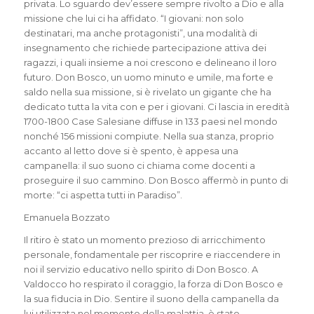
privata. Lo sguardo dev’essere sempre rivolto a Dio e alla
missione che lui ci ha affidato. “I giovani: non solo
destinatari, ma anche protagonisti”, una modalità di
insegnamento che richiede partecipazione attiva dei
ragazzi, i quali insieme a noi crescono e delineano il loro
futuro. Don Bosco, un uomo minuto e umile, ma forte e
saldo nella sua missione, si è rivelato un gigante che ha
dedicato tutta la vita con e per i giovani. Ci lascia in eredità
1700-1800 Case Salesiane diffuse in 133 paesi nel mondo
nonché 156 missioni compiute. Nella sua stanza, proprio
accanto al letto dove si è spento, è appesa una
campanella: il suo suono ci chiama come docenti a
proseguire il suo cammino. Don Bosco affermò in punto di
morte: “ci aspetta tutti in Paradiso”.
Emanuela Bozzato
Il ritiro è stato un momento prezioso di arricchimento
personale, fondamentale per riscoprire e riaccendere in
noi il servizio educativo nello spirito di Don Bosco. A
Valdocco ho respirato il coraggio, la forza di Don Bosco e
la sua fiducia in Dio. Sentire il suono della campanella da
lui utilizzata nel momento della malattia, è stato