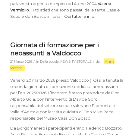
pallavolista argento olimpico ad Atene 2004
Valerio
Vermiglio
. Tutti atleti che sono passati dalle tante Case e
Scuole don Bosco in Italia…
Qui tutte le info
.
Giornata di formazione per i
neoassunti a Valdocco
Anna
/
/
21 Marzo 2026
in
Dalla scuola
,
NEWS
,
PASTORALE
da
Pizzoni
Venerdì 20 marzo 2026 presso Valdocco (TO) si è tenuta la
seconda giornata di formazione dedicata ai neoassunti
per l’a.s. 2025/2026. L’incontro è stato presieduta da Don
Alberto Goia, con l’intervento di Davide Sordi,
responsabile del settore scuole salesiane Piemonte e
Valle d’Aosta e con la visita guidata di Don Mike Pace,
responsabile del Museo Casa Don Bosco.
Da Borgomanero i partecipanti erano: Federico Bozzato,
Anna Pezzoni, Emanuela Bozzato, Mattia Gioria e Oscar