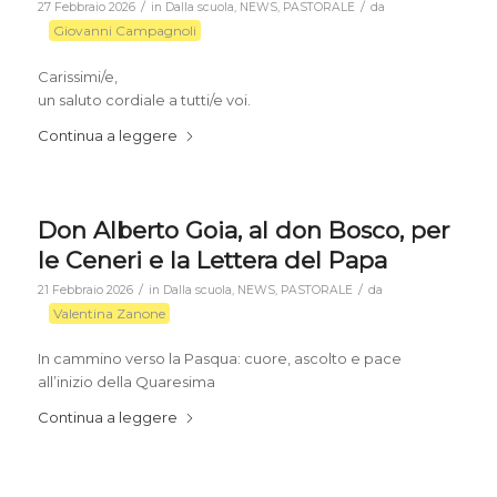
/
/
27 Febbraio 2026
in
Dalla scuola
,
NEWS
,
PASTORALE
da
Giovanni Campagnoli
Carissimi/e,
un saluto cordiale a tutti/e voi.
Continua a leggere
Don Alberto Goia, al don Bosco, per
le Ceneri e la Lettera del Papa
/
/
21 Febbraio 2026
in
Dalla scuola
,
NEWS
,
PASTORALE
da
Valentina Zanone
In cammino verso la Pasqua: cuore, ascolto e pace
all’inizio della Quaresima
Continua a leggere