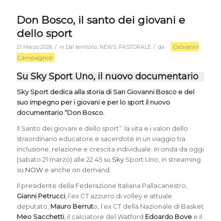
Don Bosco, il santo dei giovani e
dello sport
Giovanni
/
/
21 Marzo 2026
in
Dal territorio
,
NEWS
,
PASTORALE
da
Campagnoli
Su Sky Sport Uno, il nuovo documentario
Sky Sport dedica alla storia di San Giovanni Bosco e del
suo impegno per i giovani e per lo sport il nuovo
documentario “Don Bosco.
Il Santo dei giovani e dello sport”: la vita e i valori dello
straordinario educatore e sacerdote in un viaggio tra
inclusione, relazione e crescita individuale. In onda da oggi
(sabato 21 marzo) alle 22.45 su
Sky
Sport Uno, in streaming
su
NOW
e anche on demand.
Il presidente della Federazione Italiana Pallacanestro,
Gianni Petrucci
, l’ex CT azzurro di volley e attuale
deputato,
Mauro Berrut
o, l’ex CT della Nazionale di Basket
Meo Sacchetti
, il calciatore del Watford
Edoardo Bove
e il