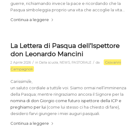
guerre, richiamando invece la pace e ricordando che la
Pasqua simboleggia proprio una vita che accoglie la vita…
Continua a leggere
La Lettera di Pasqua dell’Ispettore
don Leonardo Mancini
Giovanni
/
/
2 Aprile 2026
in
Dalla scuola
,
NEWS
,
PASTORALE
da
Campagnoli
Carissimi/e,
un saluto cordiale a tutti/e voi. Siamo ormai nell’imminenza
della Pasqua; mentre ringraziamo ancora il Signore per la
nomina di don Giorgio come futuro ispettore della ICP e
preghiamo per lui
(come lui stesso ci ha chiesto di fare),
desidero farvi giungere i miei auguri pasquali.
Continua a leggere