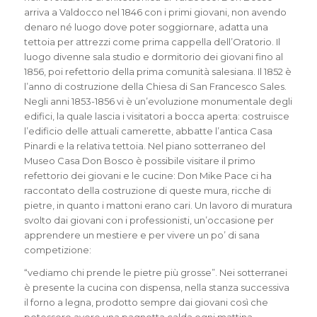
arriva a Valdocco nel 1846 con i primi giovani, non avendo
denaro né luogo dove poter soggiornare, adatta una
tettoia per attrezzi come prima cappella dell’Oratorio. Il
luogo divenne sala studio e dormitorio dei giovani fino al
1856, poi refettorio della prima comunità salesiana. Il 1852 è
l’anno di costruzione della Chiesa di San Francesco Sales.
Negli anni 1853-1856 vi è un’evoluzione monumentale degli
edifici, la quale lascia i visitatori a bocca aperta: costruisce
l’edificio delle attuali camerette, abbatte l’antica Casa
Pinardi e la relativa tettoia. Nel piano sotterraneo del
Museo Casa Don Bosco è possibile visitare il primo
refettorio dei giovani e le cucine: Don Mike Pace ci ha
raccontato della costruzione di queste mura, ricche di
pietre, in quanto i mattoni erano cari. Un lavoro di muratura
svolto dai giovani con i professionisti, un’occasione per
apprendere un mestiere e per vivere un po’ di sana
competizione:
“vediamo chi prende le pietre più grosse”. Nei sotterranei
è presente la cucina con dispensa, nella stanza successiva
il forno a legna, prodotto sempre dai giovani così che
potessero avere una pagnotta calda ogni mattina