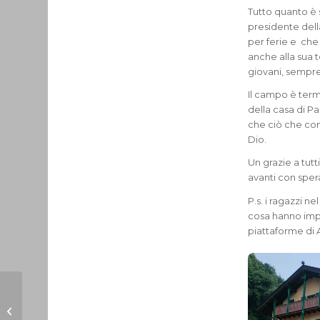
Tutto quanto è 
presidente del
per ferie e che
anche alla sua 
giovani, sempre
Il campo è term
della casa di P
che ciò che con
Dio.
Un grazie a tut
avanti con sper
P.s. i ragazzi n
cosa hanno impa
piattaforme di A
Esame di maturità: in
città continua la
polemica sui