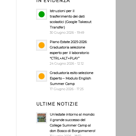
IN EVIDENZA
Istruzioni per il
trasferimento dei dati
scolastici (Google Takeout
Transfer)
30 Giugno 2026 - 19:49
Piano Estate 2025-2026:
Graduatoria selezione
esperto per il laboratorio
“CTRL+ALT+PLAY”
24 Giugno 2026 - 12:12
Graduatoria esito selezione
e
Esperto – Modulo English
Summer Camp
17 Giugno 2026 - 17:25
ULTIME NOTIZIE
Un’estate intorno al mondo:
il grande successo del
College Summer Camp al
don Bosco di Borgomanero!