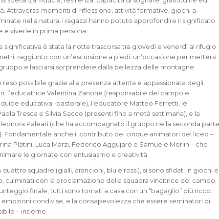
a speranza: fiducia, resilienza, capacità di sognare, gratitudine ed
 Attraverso momenti di riflessione, attività formative, giochi a
nate nella natura, i ragazzi hanno potuto approfondire il significato
e e viverle in prima persona.
significativa è stata la notte trascorsa tra giovedì e venerdì al rifugio
 metri, raggiunto con un’escursione a piedi: un’occasione per mettersi
e gruppo e lasciarsi sorprendere dalla bellezza delle montagne.
o reso possibile grazie alla presenza attenta e appassionata degli
: l’educatrice Valentina Zanone (responsabile del campo e
equipe educativa -pastorale), l’educatore Matteo Ferretti, le
aola Tresca e Silvia Sacco (presenti fino a metà settimana), e la
Eleonora Paleari (che ha accompagnato il gruppo nella seconda part
). Fondamentale anche il contributo dei cinque animatori del liceo –
erina Platini, Luca Marzi, Federico Aggujaro e Samuele Merlin – che
imare le giornate con entusiasmo e creatività.
in quattro squadre (gialli, arancioni, blu e rossi), si sono sfidati in giochi e
, culminati con la proclamazione della squadra vincitrice del campo.
punteggio finale, tutti sono tornati a casa con un “bagaglio” più ricco:
 emozioni condivise, e la consapevolezza che essere seminatori di
ibile – insieme.