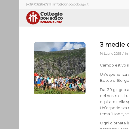
[+39] 0322847211 | info@donboscoborgo.it
3 medie e
/
14 Luglio 2025
in
Campo estivo in
Un’esperienza d
Bosco di Borg
Dal 30 giugno al
del nostro Istit
ospitato nella 
Un’esperienza c
tema “Hope, sem
Ogni giornata è