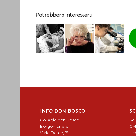
Potrebbero interessarti
INFO DON BOSCO
SC
Collegio don Bosco
Scu
Borgomanero
CM
Viale Dante, 19
Lic