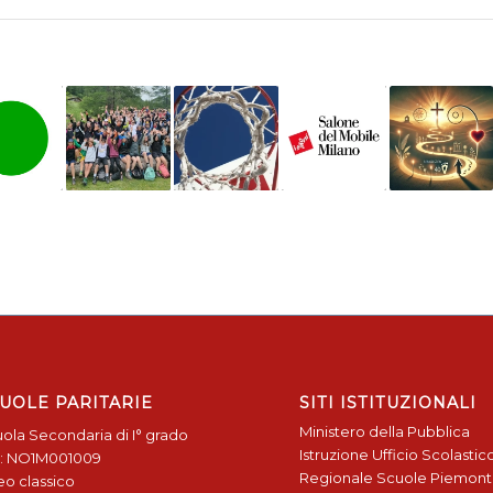
UOLE PARITARIE
SITI ISTITUZIONALI
Ministero della Pubblica
ola Secondaria di I° grado
Istruzione
Ufficio Scolastic
: NO1M001009
Regionale
Scuole Piemon
eo classico