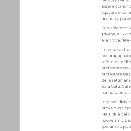
percorso verso l
essere comunità.
squadre e cammi
di queste parol
Particolarmente 
Trivena, a 1650
alla prova, far
Il campo è stat
accompagnatori
referente dell’
professoresse P
professoressa 
della settimana
Sara Gatti, Cat
hanno saputo an
I ragazzi, divisi 
prove di gruppo
Ma al di là del 
nuove amicizie,
speranza è poss