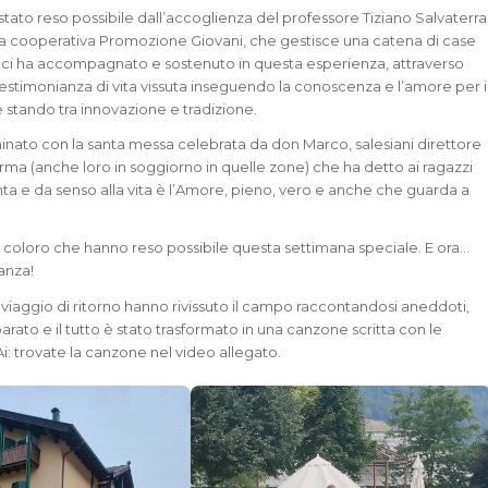
stato reso possibile dall’accoglienza del professore Tiziano Salvaterra
la cooperativa Promozione Giovani, che gestisce una catena di case
 ci ha accompagnato e sostenuto in questa esperienza, attraverso
testimonianza di vita vissuta inseguendo la conoscenza e l’amore per i
 stando tra innovazione e tradizione.
inato con la santa messa celebrata da don Marco, salesiani direttore
arma (anche loro in soggiorno in quelle zone) che ha detto ai ragazzi
ta e da senso alla vita è l’Amore, pieno, vero e anche che guarda a
ti coloro che hanno reso possibile questa settimana speciale. E ora…
anza!
el viaggio di ritorno hanno rivissuto il campo raccontandosi aneddoti,
rato e il tutto è stato trasformato in una canzone scritta con le
i: trovate la canzone nel video allegato.