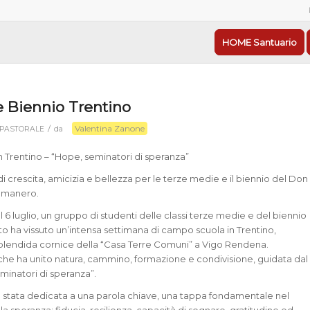
HOME Santuario
 Biennio Trentino
Valentina Zanone
/
PASTORALE
da
 Trentino – “Hope, seminatori di speranza”
i crescita, amicizia e bellezza per le terze medie e il biennio del Don
omanero.
 6 luglio, un gruppo di studenti delle classi terze medie e del biennio
uto ha vissuto un’intensa settimana di campo scuola in Trentino,
splendida cornice della “Casa Terre Comuni” a Vigo Rendena.
he ha unito natura, cammino, formazione e condivisione, guidata dal
inatori di speranza”.
 stata dedicata a una parola chiave, una tappa fondamentale nel