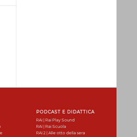
PODCAST E DIDATTICA
RAI | Rai Play Sound
o
RAI | Rai Scuola
te
RAI 2 | Alle otto della sera