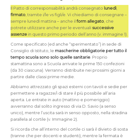
Il Patto di corresponsabilità andrà consegnato
lunedì
,
firmato
, tramite i/le vs figli/e. Vi chiediamo di consegnare –
sempre lunedì mattina – anche il
form allegato
, che
potrete utilizzare anche per le eventuali
successive
assenze
in questo primo periodo dell’anno (v. immagine 1).
Come specificato (ed anche “sperimentato”) in sede di
Consiglio di Istituto, le
mascherine obbligatorie per tutto il
tempo scuola sono solo quelle sanitarie
. Proprio
stamattina sono a Scuola arrivate le prime 150 confezioni
(da 30 ciascuna). Verranno distribuite nei prossimi giorni a
partire dalle classi prime medie.
Abbiamo attrezzato gli spazi esterni con tavoli e sedie per
permettere a ragazze/i di stare il più possibile all’aria
aperta. Le entrate in auto (mattino e pomeriggio)
avverranno dal solito ingresso di via D. Savio (a senso
unico), mentre l’uscita sarà in senso opposto, nella stradina
parallela al cortile (v. Immagine 2).
Si ricorda che all’interno del cortile ci sarà il divieto di sosta
(tranne che per docenti e studenti), mentre la fermata è