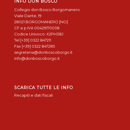
INFO DON BOSCO
Collegio don Bosco Borgomanero
Viale Dante, 19
28021 BORGOMANERO [NO]
CF e p.IVA 00429170038
Codice Univoco: X2PH38J
Tel [+39] 0322 847211
Fax [+39] 0322 847285
segreteria@donboscoborgo.it
info@donboscoborgo.it
SCARICA TUTTE LE INFO
Recapiti e dati fiscali