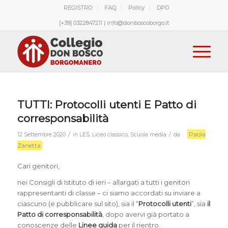
REGISTRO
FAQ
Policy
DPO
[+39] 0322847211 | info@donboscoborgo.it
TUTTI: Protocolli utenti E Patto di
corresponsabilità
Paola
/
/
12 Settembre 2020
in
LES
,
Liceo classico
,
Scuola media
da
Zanetta
Cari genitori,
nei Consigli di Istituto di ieri – allargati a tutti i genitori
rappresentanti di classe – ci siamo accordati su inviare a
ciascuno (e pubblicare sul sito), sia il “
Protocolli utenti
”, sia
il
Patto di corresponsabilità
, dopo avervi già portato a
conoscenze delle
Linee guida
per il rientro.