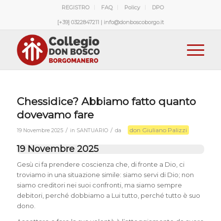
REGISTRO
FAQ
Policy
DPO
[+39] 0322847211 | info@donboscoborgo.it
Chessidice? Abbiamo fatto quanto
dovevamo fare
don Giuliano Palizzi
/
/
19 Novembre 2025
in
SANTUARIO
da
19 Novembre 2025
Gesù ci fa prendere coscienza che, di fronte a Dio, ci
troviamo in una situazione simile: siamo servi di Dio; non
siamo creditori nei suoi confronti, ma siamo sempre
debitori, perché dobbiamo a Lui tutto, perché tutto è suo
dono.