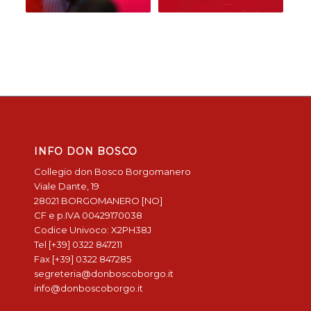
INFO DON BOSCO
Collegio don Bosco Borgomanero
Viale Dante, 19
28021 BORGOMANERO [NO]
CF e p.IVA 00429170038
Codice Univoco: X2PH38J
Tel [+39] 0322 847211
Fax [+39] 0322 847285
segreteria@donboscoborgo.it
info@donboscoborgo.it