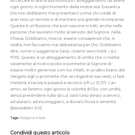
Accettare e fare la sua volontà è l’atteggiamento da avere
ogni giorno, in ogni momento della nostra vita. Davanti a
Dio non dobbiamo mai presentarci come chi crede di
aver reso un servizio e di meritare una grande ricompensa.
Questa è un’illusione che può nascere in tutti, anche nelle
persone che lavorano molto al servizio del Signore, nella
Chiesa. Dobbiamo, invece, essere consapevoli che, in
realtà, non facciamo mai abbastanza per Dio. Dobbiamo
dire, come ci suggerisce Gesù: «Siamo servi inutili. » (Lc
17,10). Questo è un atteggiamento di umiltà che ci mette
veramente al nostro posto e permette al Signore di
essere molto generoso con noi. Infatti, in un altro brano del
Vangelo egli ci promette che «si cingerà le sue vesti, ci farà
mettere a tavola e passerà a servirci» (cfr Lc 12,37). Cari
amici, se faremo ogni giorno la volontà di Dio, con umiltà,
senza pretendere nulla da Lui, sarà Gesù stesso a servirci,
ad aiutarci, ad incoraggiarci, a donarci forza e serenità.
(Benedetto XVI)
Tags:
Religione e fede
Condividi questo articolo