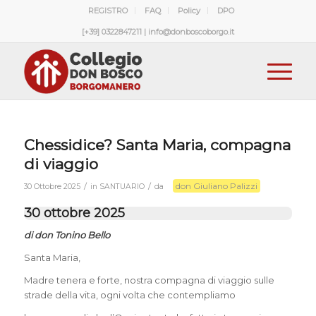
REGISTRO
FAQ
Policy
DPO
[+39] 0322847211 | info@donboscoborgo.it
Chessidice? Santa Maria, compagna
di viaggio
don Giuliano Palizzi
/
/
30 Ottobre 2025
in
SANTUARIO
da
30 ottobre 2025
di don Tonino Bello
Santa Maria,
Madre tenera e forte, nostra compagna di viaggio sulle
strade della vita, ogni volta che contempliamo