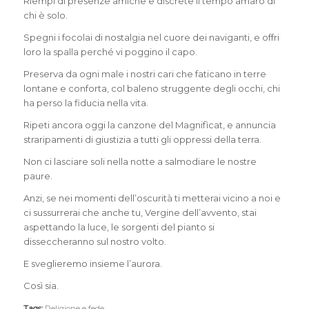
Riempi di presenze amiche e discrete il tempo amaro di
chi è solo.
Spegni i focolai di nostalgia nel cuore dei naviganti, e offri
loro la spalla perché vi poggino il capo.
Preserva da ogni male i nostri cari che faticano in terre
lontane e conforta, col baleno struggente degli occhi, chi
ha perso la fiducia nella vita.
Ripeti ancora oggi la canzone del Magnifìcat, e annuncia
straripamenti di giustizia a tutti gli oppressi della terra.
Non ci lasciare soli nella notte a salmodiare le nostre
paure.
Anzi, se nei momenti dell’oscurità ti metterai vicino a noi e
ci sussurrerai che anche tu, Vergine dell’avvento, stai
aspettando la luce, le sorgenti del pianto si
disseccheranno sul nostro volto.
E sveglieremo insieme l’aurora.
Così sia.
Tags:
Religione e fede