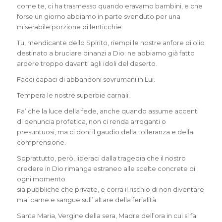
come te, ci ha trasmesso quando eravamo bambini, e che
forse un giorno abbiamo in parte svenduto per una
miserabile porzione di lenticchie.
Tu, mendicante dello Spirito, riempi le nostre anfore di olio
destinato a bruciare dinanzi a Dio: ne abbiamo già fatto
ardere troppo davanti agli idoli del deserto.
Facci capaci di abbandoni sovrumani in Lui.
Tempera le nostre superbie carnali.
Fa’ che la luce della fede, anche quando assume accenti
di denuncia profetica, non ci renda arroganti o
presuntuosi, ma ci doni il gaudio della tolleranza e della
comprensione.
Soprattutto, però, liberaci dalla tragedia che il nostro
credere in Dio rimanga estraneo alle scelte concrete di
ogni momento
sia pubbliche che private, e corra il rischio di non diventare
mai carne e sangue sull’ altare della ferialità.
Santa Maria, Vergine della sera, Madre dell’ora in cui si fa