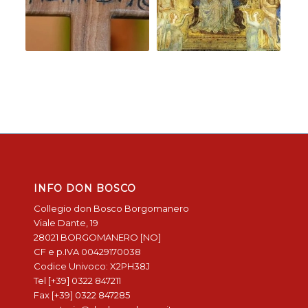
INFO DON BOSCO
Collegio don Bosco Borgomanero
Viale Dante, 19
28021 BORGOMANERO [NO]
CF e p.IVA 00429170038
Codice Univoco: X2PH38J
Tel [+39] 0322 847211
Fax [+39] 0322 847285