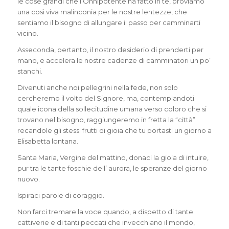
le cose grandi che l’Onnipotente ha fatto in te, proviamo
una così viva malinconia per le nostre lentezze, che
sentiamo il bisogno di allungare il passo per camminarti
vicino.
Asseconda, pertanto, il nostro desiderio di prenderti per
mano, e accelera le nostre cadenze di camminatori un po’
stanchi.
Divenuti anche noi pellegrini nella fede, non solo
cercheremo il volto del Signore, ma, contemplandoti
quale icona della sollecitudine umana verso coloro che si
trovano nel bisogno, raggiungeremo in fretta la “città”
recandole gli stessi frutti di gioia che tu portasti un giorno a
Elisabetta lontana.
Santa Maria, Vergine del mattino, donaci la gioia di intuire,
pur tra le tante foschie dell’ aurora, le speranze del giorno
nuovo.
Ispiraci parole di coraggio.
Non farci tremare la voce quando, a dispetto di tante
cattiverie e di tanti peccati che invecchiano il mondo,