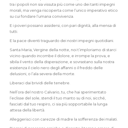
tra i popoli non sia vissuta più come uno dei tanti impegni
morali, ma venga riscoperta come l’unico imperativo etico
su cui fondare l’umana convivenza.
E i poveri possano assidersi, con pari dignità, alla mensa di
tutti.
E la pace diventi traguardo dei nostri impegni quotidiani.
Santa Maria, Vergine della notte, noi t’imploriamo di starci
vicino quando incombe il dolore, e irrompe la prova, e
sibila il vento della disperazione, e sovrastano sulla nostra
esistenza il cielo nero degli affanni o il freddo delle
delusioni, o l’ala severa della morte.
Liberaci dai brividi delle tenebre.
Nell’ora del nostro Calvario, tu, che hai sperimentato
l’eclisse del sole, stendi il tuo manto su di noi, sicché,
fasciati dal tuo respiro, ci sia più sopportabile la lunga
attesa della libertà.
Alleggerisci con carezze di madre la sofferenza dei malati.