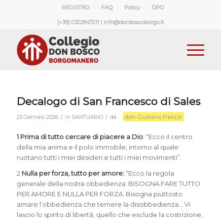
REGISTRO
FAQ
Policy
DPO
[+39] 0322847211 | info@donboscoborgo.it
Decalogo di San Francesco di Sales
don Giuliano Palizzi
/
/
23 Gennaio 2026
in
SANTUARIO
da
1
Prima di tutto cercare di piacere a Dio
: “Ecco il centro
della mia anima e il polo immobile, intorno al quale
ruotano tutti i miei desideri e tutti i miei movimenti”.
2
Nulla per forza, tutto per amore:
“Ecco la regola
generale della nostra obbedienza: BISOGNA FARE TUTTO
PER AMORE E NULLA PER FORZA. Bisogna piuttosto
amare l’obbedienza che temere la disobbedienza… Vi
lascio lo spirito di libertà, quello che esclude la costrizione,