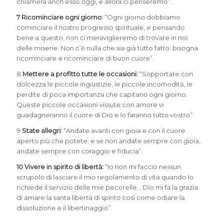
chiamerà anch’esso oggi, e allora ci penseremo”.
7 Ricominciare ogni giorno:
“Ogni giorno dobbiamo
cominciare il nostro progresso spirituale, e pensando
bene a questo, non ci meraviglieremo di trovare in noi
delle miserie. Non c’è nulla che sia già tutto fatto: bisogna
ricominciare e ricominciare di buon cuore”.
8
Mettere a profitto tutte le occasioni:
“Sopportate con
dolcezza le piccole ingiustizie, le piccole incomodità, le
perdite di poca importanza che capitano ogni giorno.
Queste piccole occasioni vissute con amore vi
guadagneranno il cuore di Dio e lo faranno tutto vostro”.
9
State allegri:
“Andate avanti con gioia e con il cuore
aperto più che potete; e se non andate sempre con gioia,
andate sempre con coraggio e fiducia”.
10 Vivere in spirito di libertà:
“Io non mi faccio nessun
scrupolo di lasciare il mio regolamento di vita quando lo
richiede il servizio delle mie pecorelle… Dio mi fa la grazia
di amare la santa libertà di spirito così come odiare la
dissoluzione e il libertinaggio”.