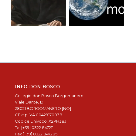
INFO DON BOSCO
Collegio don Bosco Borgomanero
Viale Dante, 19
28021 BORGOMANERO [NO]
CF e p.IVA 00429170038
Codice Univoco: X2PH38J
Tel [+39] 0322 847211
Fax [+39] 0322 847285