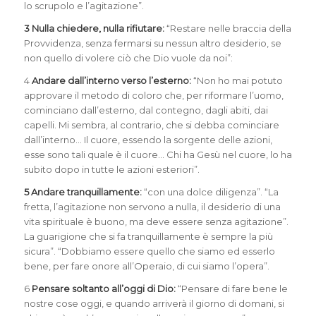
lo scrupolo e l’agitazione”.
3 Nulla chiedere, nulla rifiutare:
“Restare nelle braccia della
Provvidenza, senza fermarsi su nessun altro desiderio, se
non quello di volere ciò che Dio vuole da noi”:
4
Andare dall’interno verso l’esterno:
“Non ho mai potuto
approvare il metodo di coloro che, per riformare l’uomo,
cominciano dall’esterno, dal contegno, dagli abiti, dai
capelli. Mi sembra, al contrario, che si debba cominciare
dall’interno… Il cuore, essendo la sorgente delle azioni,
esse sono tali quale è il cuore… Chi ha Gesù nel cuore, lo ha
subito dopo in tutte le azioni esteriori”.
5 Andare tranquillamente:
“con una dolce diligenza”. “La
fretta, l’agitazione non servono a nulla, il desiderio di una
vita spirituale è buono, ma deve essere senza agitazione”.
La guarigione che si fa tranquillamente è sempre la più
sicura”. “Dobbiamo essere quello che siamo ed esserlo
bene, per fare onore all’Operaio, di cui siamo l’opera”.
6
Pensare soltanto all’oggi di Dio:
“Pensare di fare bene le
nostre cose oggi, e quando arriverà il giorno di domani, si