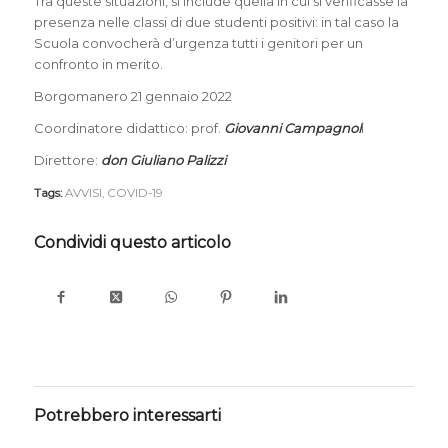
Tra queste situazioni, si include quella in cui si verificasse la
presenza nelle classi di due studenti positivi: in tal caso la
Scuola convocherà d’urgenza tutti i genitori per un
confronto in merito.
Borgomanero 21 gennaio 2022
Coordinatore didattico: prof.
Giovanni Campagnol
i
Direttore:
don Giuliano Palizzi
Tags:
AVVISI
,
COVID-19
Condividi questo articolo
Potrebbero interessarti