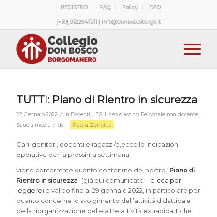
REGISTRO
FAQ
Policy
DPO
[+39] 0322847211 | info@donboscoborgo.it
TUTTI: Piano di Rientro in sicurezza
/
22 Gennaio 2022
in
Docenti
,
LES
,
Liceo classico
,
Personale non docente
,
Paola Zanetta
/
Scuola media
da
Cari genitori, docenti e ragazzi/e,ecco le indicazioni
operative per la prossima settimana:
viene confermato quanto contenuto del nostro “
Piano di
Rientro in sicurezza
” (già qui comunicato –
clicca per
leggere
) e valido fino al 29 gennaio 2022, in particolare per
quanto concerne lo svolgimento dell’attività didattica e
della riorganizzazione delle altre attività extradidattiche