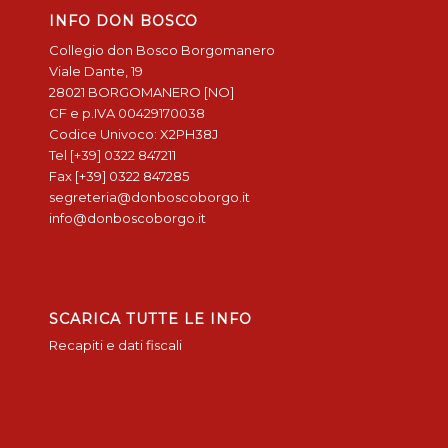
INFO DON BOSCO
Collegio don Bosco Borgomanero
Viale Dante, 19
28021 BORGOMANERO [NO]
CF e p.IVA 00429170038
Codice Univoco: X2PH38J
Tel [+39] 0322 847211
Fax [+39] 0322 847285
segreteria@donboscoborgo.it
info@donboscoborgo.it
SCARICA TUTTE LE INFO
Recapiti e dati fiscali