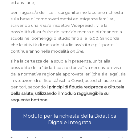
ed ausiliarie;
per i ragazzi/e dei licei, i cui genitori ne facciano richiesta
sulla base di comprovati motivi ed esigenze familiari,
scrivendo una
mail
ai rispettivi Vicepresidi, vi è la
possibilità di usufruire del servizio mensa e di rimanere a
scuola nei pomeriggi di studio fino alle 16.00. Si ricorda
che le attività di metodo, studio assistito e gli sportelli
continueranno nella modalità
on line.
si ha la certezza della scuola in presenza, unita alla
possibilità della “didattica a distanza” sia nei casi previsti
dalla normativa regionale approvata ieri (che si allega), sia
in situazioni di difficoltà/rischio Covid, autodichiarate dai
genitori, secondo i
principi di fiducia reciproca e di tutela
della salute, utilizzando il modulo raggiungibile sul
seguente bottone:
Modulo per la richiesta della Didattica
Digitale Integrata