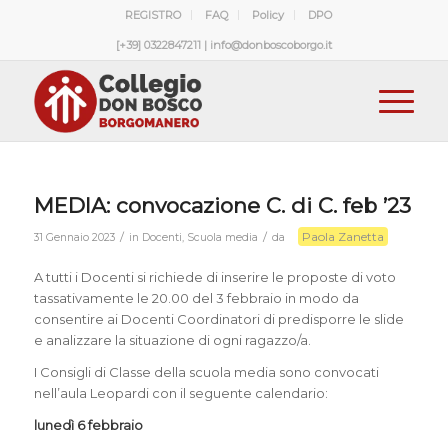
REGISTRO
FAQ
Policy
DPO
[+39] 0322847211 | info@donboscoborgo.it
MEDIA: convocazione C. di C. feb ’23
Paola Zanetta
/
/
31 Gennaio 2023
in
Docenti
,
Scuola media
da
A tutti i Docenti si richiede di inserire le proposte di voto
tassativamente le 20.00 del 3 febbraio in modo da
consentire ai Docenti Coordinatori di predisporre le slide
e analizzare la situazione di ogni ragazzo/a.
I Consigli di Classe della scuola media sono convocati
nell’aula Leopardi con il seguente calendario:
lunedì 6 febbraio