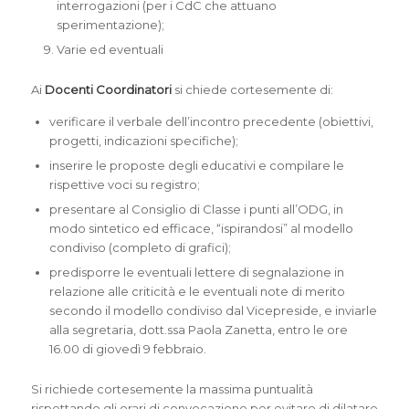
interrogazioni (per i CdC che attuano
sperimentazione);
Varie ed eventuali
Ai
Docenti Coordinatori
si chiede cortesemente di:
verificare il verbale dell’incontro precedente (obiettivi,
progetti, indicazioni specifiche);
inserire le proposte degli educativi e compilare le
rispettive voci su registro;
presentare al Consiglio di Classe i punti all’ODG, in
modo sintetico ed efficace, “ispirandosi” al modello
condiviso (completo di grafici);
predisporre le eventuali lettere di segnalazione in
relazione alle criticità e le eventuali note di merito
secondo il modello condiviso dal Vicepreside, e inviarle
alla segretaria, dott.ssa Paola Zanetta, entro le ore
16.00 di giovedì 9 febbraio.
Si richiede cortesemente la massima puntualità
rispettando gli orari di convocazione per evitare di dilatare