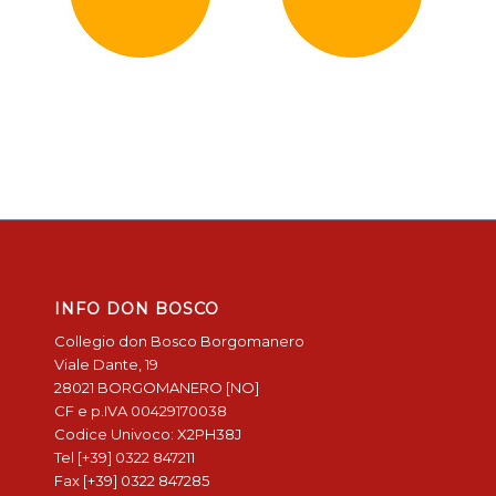
INFO DON BOSCO
Collegio don Bosco Borgomanero
Viale Dante, 19
28021 BORGOMANERO [NO]
CF e p.IVA 00429170038
Codice Univoco: X2PH38J
Tel [+39] 0322 847211
Fax [+39] 0322 847285